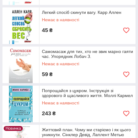
Легкий спосіб скинути вагу. Карр Аллен
Немає в наявності
45
₴
Самомасаж для тих, хто не звик марно гаяти
час. Упорядник Лобач З.
Немає в наявності
59
₴
Попрощайся з цукром. Інструкція зі
здорового й щасливого життя. Моллі Кармел
Немає в наявності
243
₴
Новинка
Життєвий план. Чому ми старіємо і як цього
уникнути. Сінклер Девід, Лаплент Метью