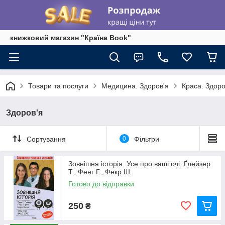
книжковий магазин "Країна Book"
Товари та послуги
Медицина. Здоров'я
Краса. Здоро
Здоров'я
Сортування
0
Фільтри
Зовнішня icторiя. Усе про ваші очі. Ґлейзер
Т., Фенг Г., Фекр Ш.
Готово до відправки
250
₴