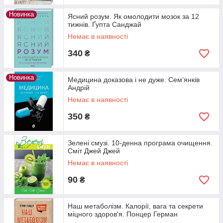
Новинка
Ясний розум. Як омолодити мозок за 12
тижнів. Ґупта Санджай
Немає в наявності
340
₴
Новинка
Медицина доказова і не дуже. Сем’янків
Андрій
Немає в наявності
350
₴
Зелені смузі. 10-денна програма очищення.
Сміт Джей Джей
Немає в наявності
90
₴
Наш метаболізм. Калорії, вага та секрети
міцного здоров'я. Понцер Герман