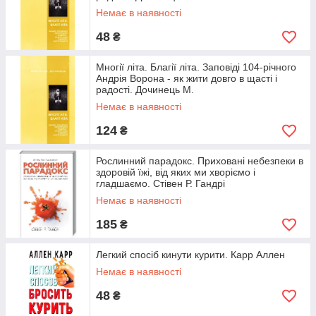
Немає в наявності
48
₴
Многії літа. Благії літа. Заповіді 104-річного
Андрія Ворона - як жити довго в щасті і
радості. Дочинець М.
Немає в наявності
124
₴
Рослинний парадокс. Приховані небезпеки в
здоровій їжі, від яких ми хворіємо і
гладшаємо. Стівен Р. Гандрі
Немає в наявності
185
₴
Легкий спосіб кинути курити. Карр Аллен
Немає в наявності
48
₴