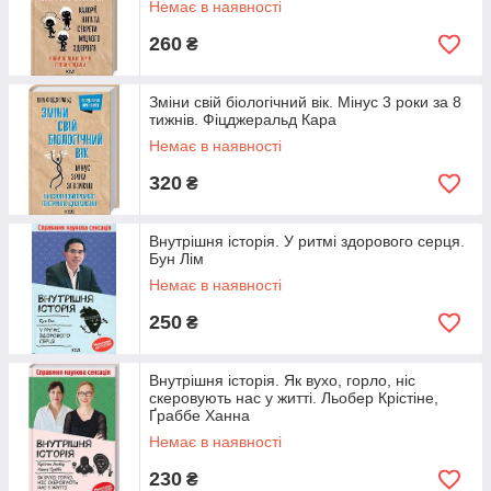
Немає в наявності
260
₴
Зміни свій біологічний вік. Мінус 3 роки за 8
тижнів. Фіцджеральд Кара
Немає в наявності
320
₴
Внутрішня icторiя. У ритмі здорового серця.
Бун Лім
Немає в наявності
250
₴
Внутрішня історія. Як вухо, горло, ніс
скеровують нас у житті. Льобер Крістіне,
Ґраббе Ханна
Немає в наявності
230
₴