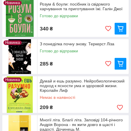
Новинка
Розум & боули: посібник із свідомого
харчування та приготування їжі. Галін Джої
Готово до відправки
340
₴
Новинка
З понеділка почну знову. Теркерст Ліза
Готово до відправки
285
₴
Новинка
Думай и ешь разумно. Нейробиологический
подход к ясности ума и здоровой жизни.
Кэролайн Лиф
Немає в наявності
209
₴
Многії літа. Благії літа. Заповіді 104-річного
Андрія Ворона - як жити довго в щасті і
радості. Дочинець М.