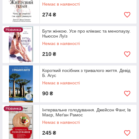
Немає в наявності
274
₴
Новинка
Бути жінкою. Усе про клімакс та менопаузу.
Ньюсон Луїз
Немає в наявності
210
₴
Короткий посібник з тривалого життя. Девід
Б. Агус
Немає в наявності
90
₴
Новинка
Інтервальне голодування. Джейсон Фанг, Ів
Маєр, Меґан Рамос
Немає в наявності
245
₴