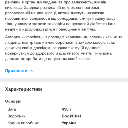
речовин в організмі людини та про залежність, яку він
викликає. Завдяки розписаній покроково програмі,
розрахованій на два місяці, читачі зможуть назавжди
позбавитися залежності від солодощів, скинути зайву масу
тіла, уникнути загрози захворіти на цукровий діабет та інші
недуги й насолоджуватися повноцінним життям.
Авторка — фахівець із розладів харчування, власник клініки та
людина, яка тривалий час боролася із зайвою масою тіла,
ділиться своїм досвідом, завдяки якому їй вдалося
повернутися до здорового й щасливого життя. Нині вона
допомагає зробити це пацієнтам своєї клініки.
Приховати
Характеристики
Основні
Вага
450 г
Виробник
BookChef
Країна виробник
Україна