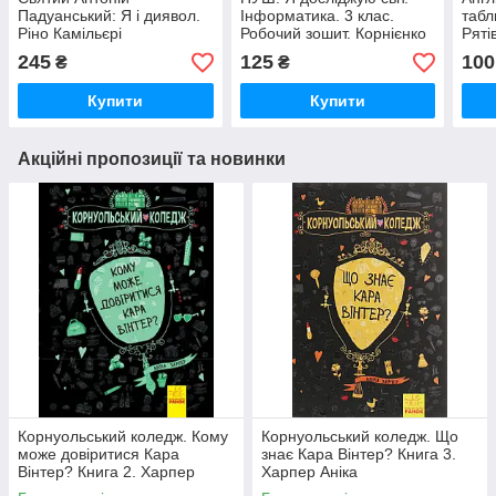
Падуанський: Я і диявол.
Інформатика. 3 клас.
табл
Ріно Камільєрі
Робочий зошит. Корнієнко
Ряті
М. Крамаровська С.
клас
245
125
100
₴
₴
Зарецька І.
Довг
Купити
Купити
Акційні пропозиції та новинки
Корнуольський коледж. Кому
Корнуольський коледж. Що
може довіритися Кара
знає Кара Вінтер? Книга 3.
Вінтер? Книга 2. Харпер
Харпер Аніка
Аніка