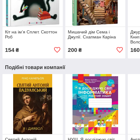
Кіт на ім’я Сплет. Скоттон
Мишачий дім Сема і
Джур
Роб
Джулії. Схапман Каріна
Книг
Вол
154
200
160
₴
₴
Подібні товари компанії
Святий Антоній
НУШ. Я досліджую світ.
Англ