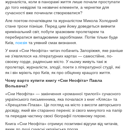
журналіста, коли в панорамі життя лише почали проступати
до того невідомі та незвичні елементи, а чернетки для
сучасності вже починали створюватися?
Але поетом-початківцем та журналістом Микола Холодний
стане трохи пізніше. Перед цим йому доведеться вивчити
кримінальний світ, побути зразковим пролетарем та
перебиратися випадковими заробітками. Потім тільки буде
Київ,
поезія
та уявний смак визнання.
У книзі «Сни Неофіта» читач побачить Запоріжжя, яке раніше
не з'являлося на літературних картах — самостійне, по-
своєму горде, радянське місто. У ньому живуть такі ж
пролетарі, журналісти, злодії, поети з літературної студії, які
як і він мріють про Київ, як про обіцянку кращого життя.
Чому варто купити книгу «Сни Неофіта» Павла
Вольвача?
«Сни Неофіта» — закінчення «романної трилогії» сучасного
українського письменника, яка почалася з книг «Кляса» та
«Хрещатик-Плаза». Це погляд на місто з висоти авторського
досвіду, який він старанно переніс зі свого минулого на папір
та передав частину своєї біографії головному герою.
Книга «Сни Неофіта» отримує позитивні відгуки від читачів,
яким до душі сучасні українська проза.