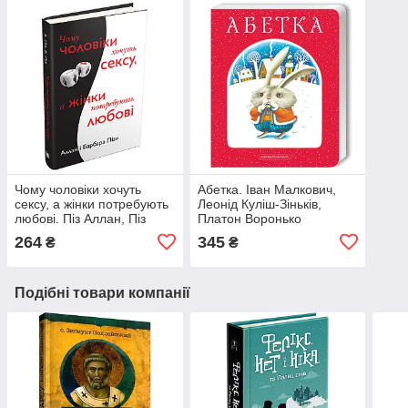
Чому чоловіки хочуть
Абетка. Іван Малкович,
сексу, а жінки потребують
Леонід Куліш-Зіньків,
любові. Піз Аллан, Піз
Платон Воронько
Барбара
264
345
₴
₴
Подібні товари компанії