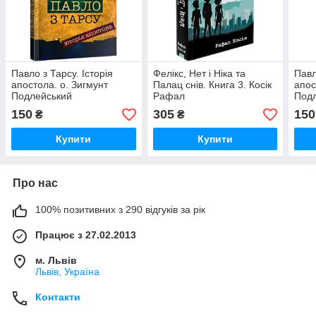
Павло з Тарсу. Історія
Фелікс, Нет і Ніка та
Павл
апостола. о. Зигмунт
Палац снів. Книга 3. Косік
апос
Подлейський
Рафал
Под
150
305
150
₴
₴
Купити
Купити
Про нас
100% позитивних з 290 відгуків за рік
Працює з 27.02.2013
м. Львів
Львів, Україна
Контакти