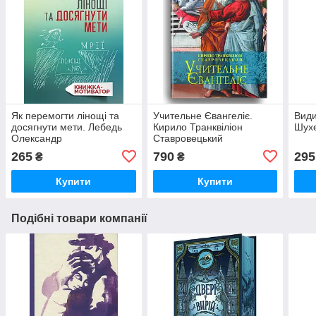
Як перемогти лінощі та
Учительне Євангеліє.
Види
досягнути мети. Лебедь
Кирило Транквіліон
Шух
Олександр
Ставровецький
265
790
295
₴
₴
Купити
Купити
Подібні товари компанії