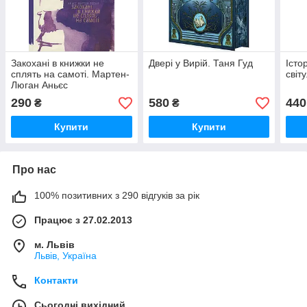
Закохані в книжки не
Двері у Вирій. Таня Гуд
Істо
сплять на самоті. Мартен-
світ
Люган Аньєс
290
580
440
₴
₴
Купити
Купити
Про нас
100% позитивних з 290 відгуків за рік
Працює з 27.02.2013
м. Львів
Львів, Україна
Контакти
Сьогодні вихідний