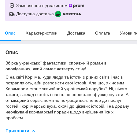
Замовлення під захистом
Доступна доставка
Опис
Характеристики
Доставка
Оплата
Умови п
Опис
Збірка української фантастики, справжній роман в
оповіданнях, який ламає четверту стіну!
Є на світі Корчма, куди люди та істоти з різних світів і часів
потрапляють, аби розповісти свої історії. Але що, як новим
Корчмарем стане звичайний український парубок? Ні, нічого
такого, заклад встоїть і навіть не перестане функціонувати. А
от місцевий сервіс помітно покращиться: тепер до послуг
гостей і корчмарські вуха, охочі до цікавих історій, і на додачу
неочікувані корчмарські поради щодо вирішення їхніх
проблем.
Приховати