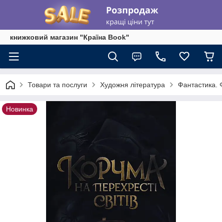
книжковий магазин "Країна Book"
Товари та послуги
Художня література
Фантастика. 
Новинка