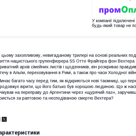
У компанії підключені
будь-який товар не п
 цьому захопливому, невигаданому трилері на основі реальних поді
иття нацистського групенфюрера SS Отто Фрайгера фон Вехтера
риватний архів сімейних листів і щоденників, він розкриває правдив
течу в Альпи, переховування в Римі, а також про часи Холодної війн
инає багато часу перед тим, як відкриються нові таємниці, що пе
родовжує вірити, що його батько був хорошою людиною. Що ж насп
чікував на переправу до Аргентини через «щурячий лаз», заручивш
риється за раптовою та несподіваною смертю Вехтера?
арактеристики