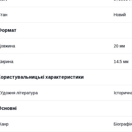
Стан
Новий
Формат
Довжина
20 мм
Ширина
14.5 мм
Користувальницькі характеристики
Удожня література
Історичн
Основні
Жанр
Біографі