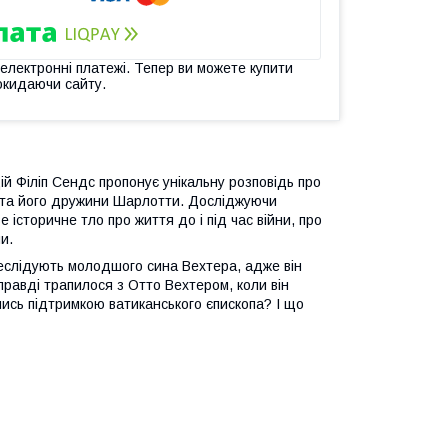
 електронні платежі. Тепер ви можете купити
окидаючи сайту.
й Філіп Сендс пропонує унікальну розповідь про
 та його дружини Шарлотти. Досліджуючи
е історичне тло про життя до і під час війни, про
и.
реслідують молодшого сина Вехтера, адже він
равді трапилося з Отто Вехтером, коли він
ись підтримкою ватиканського єпископа? І що