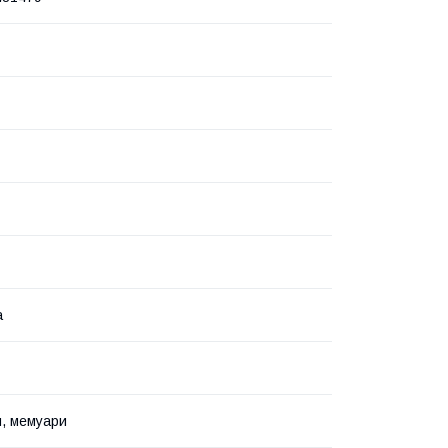
а
я, мемуари