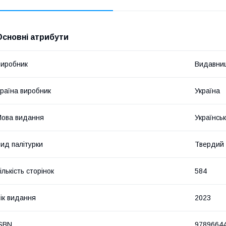
Основні атрибути
иробник
Видавниц
раїна виробник
Україна
ова видання
Українсь
ид палітурки
Твердий
ількість сторінок
584
ік видання
2023
SBN
9789664