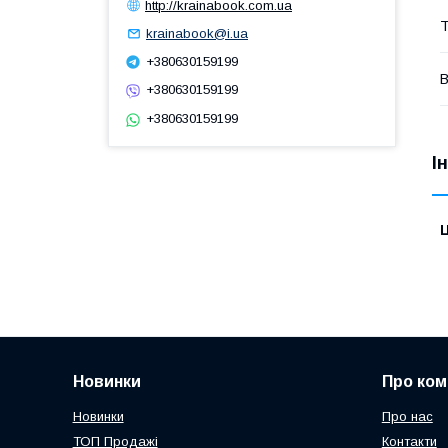
http://krainabook.com.ua
Т
krainabook@i.ua
+380630159199
В
+380630159199
+380630159199
І
Ц
Новинки
Про ком
Новинки
Про нас
ТОП Продажі
Контакти