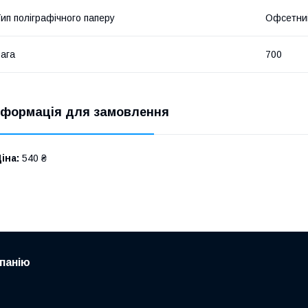
ип поліграфічного паперу
Офсетни
ага
700
нформація для замовлення
іна:
540 ₴
панію