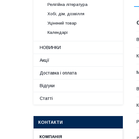
Релігійна література
Хобі, дім, дозвілля
Уцінений товар
Календарі
В
НОВИНКИ
К
Акції
М
Доставка і оплата
Відгуки
В
Статті
К
Р
КОНТАКТИ
I