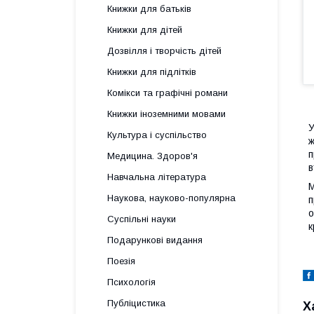
Книжки для батьків
Книжки для дітей
Дозвілля і творчість дітей
Книжки для підлітків
Комікси та графічні романи
Книжки іноземними мовами
У
Культура і суспільство
ж
п
Медицина. Здоров'я
в
Навчальна література
М
Наукова, науково-популярна
п
о
Суспільні науки
к
Подарункові видання
Поезія
Психологія
Публіцистика
Х