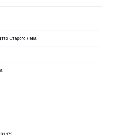
тво Старого Лева
ка
481479