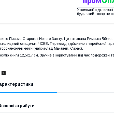
У компанії підключені
будь-який товар не п
вяте Письмо Старого і Нового Завіту. Це так звана Римська Біблія. Ї
атолицький священик, ЧСВВ. Переклад здійснено з єврейської, ара
тороканонічні книги (наприклад Макавей, Сирах).
озмір книги 12,5х17 см. Зручне в користуванні під час подорожей т
арактеристики
Основні атрибути