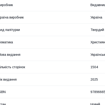
иробник
Видавниц
раїна виробник
Україна
ид палітурки
Твердий
ематика
Християн
ова видання
Українсь
ількість сторінок
1504
ік видання
2025
SBN
9789666
Стан
Новий