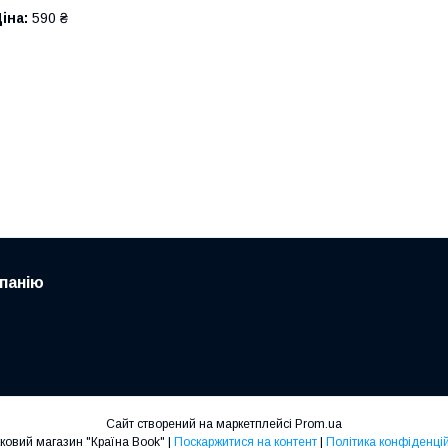
іна:
590 ₴
панію
Сайт створений на маркетплейсі
Prom.ua
Книжковий магазин "Країна Book" |
Поскаржитися на контент
|
Політика конфіденцій