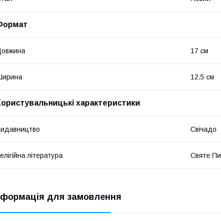
Формат
Довжина
17 см
Ширина
12.5 см
Користувальницькі характеристики
Видавництво
Свічадо
елігійна література
Святе Пи
нформація для замовлення