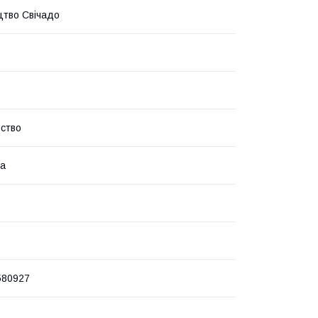
тво Свічадо
ство
ка
580927