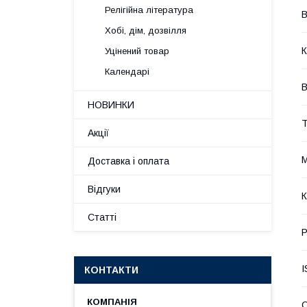
Релігійна література
В
Хобі, дім, дозвілля
К
Уцінений товар
Календарі
В
НОВИНКИ
Т
Акції
М
Доставка і оплата
Відгуки
К
Статті
Р
I
КОНТАКТИ