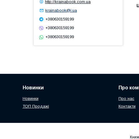
http://krainabook.com.ua
Ц
krainabook@i.ua
+380630159199
+380630159199
+380630159199
Новинки
Про ком
Новинки
Про нас
ТОП Продажі
Контакти