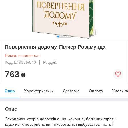
Повернення додому. Пілчер Розамунда
Немає в наявності
Код: Е49336/540
Роздріб
763
₴
Опис
Характеристики
Доставка
Оплата
Умови п
Опис
Захоплива історія дорослішання, кохання, болісних втрат і
щасливих повернень виняткової жінки відбувається на тлі