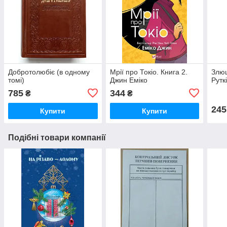
Добротолюбіє (в одному
Мрії про Токіо. Книга 2.
Злю
томі)
Джин Еміко
Рутк
785
344
₴
₴
245
Купити
Купити
Подібні товари компанії