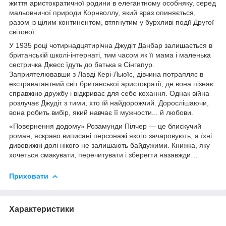
життя аристократичної родини в елегантному особняку, серед
мальовничої природи Корнволлу, який враз опиняється,
разом із цілим континентом, втягнутим у бурхливі події Другої
світової.
У 1935 році чотирнадцятирічна Джудіт Данбар залишається в
британській школі-інтернаті, тим часом як її мама і маленька
сестричка Джесс їдуть до батька в Сінгапур.
Заприятелювавши з Лавді Кері-Льюїс, дівчина пот­рап­­ляє в
екстравагантний світ британської аристократії, де вона пізнає
справж­ню дружбу і відкриває для себе кохання. Однак війна
розлучає Джудіт з тими, хто їй найдорожчий. Дорослішаючи,
вона робить вибір, який навчає її мужности... й любови.
«Повернення додому» Розамунди Пілчер — це блискучий
роман, яскраво виписані персонажі якого зачаровують, а їхні
дивовижні долі нікого не залишають байдужими. Книжка, яку
хочеться смакувати, перечитувати і зберегти назавжди…
Приховати
Характеристики