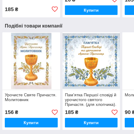
185
₴
Купити
Подібні товари компанії
Урочисте Святе Причастя.
Пам'ятка Першої сповіді й
Моли
Молитовник
урочистого святого
Причастя. (для хлопчика).
Альбом
156
185
90
₴
₴
Купити
Купити