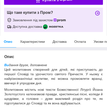
Що таке купити з Пром?
Замовлення під захистом
Доступна доставка
Опис
Характеристики
Доставка
Оплата
Умови п
Опис
Ви
дання друге, доповнене
Цей молитовник створений для дітей, які приступають до
першої Сповіді та урочистого святого Причастя. У ньому є
найрізноманітніші молитви, які можна промовляти вранці,
ввечері й упродовж дня.
Молитовник містить нові тексти Божественної Літургії Йоана
Золотоустого катехизмові правди, християнські пісні, коляди й
щедрівки, а головне – дуже важливий розділ про те, як
підготуватися до Сповіді та як вона відбувається.