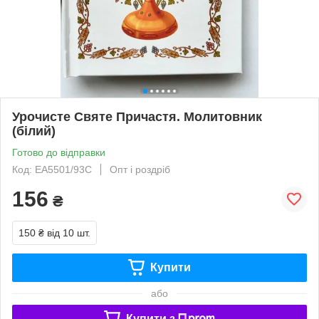
Урочисте Святе Причастя. Молитовник
(білий)
Готово до відправки
Код: ЕА5501/93С
Опт і роздріб
156
₴
150 ₴
від 10 шт.
Купити
або
Купити з