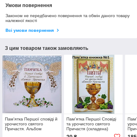
Умови повернення
Законом не передбачено повернення та обмін даного товару
належної якості
Всі умови повернення
З цим товаром також замовляють
Пам'ятка Першої сповіді й
Пам'ятка Першої Сповіді
Пам'
урочистого святого
та урочистого святого
уроч
Причастя. Альбом
Причастя (складена)
Прич
20
185
₴