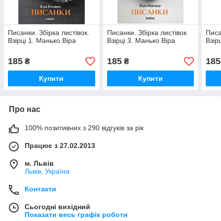
Писанки. Збірка листівок.
Писанки. Збірка листівок.
Писа
Взірці 1. Манько Віра
Взірці 3. Манько Віра
Взір
185
185
185
₴
₴
Купити
Купити
Про нас
100% позитивних з 290 відгуків за рік
Працює з 27.02.2013
м. Львів
Львів, Україна
Контакти
Сьогодні вихідний
Показати весь графік роботи