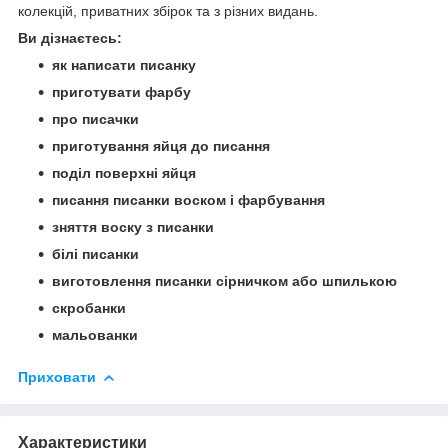
колекцій, приватних збірок та з різних видань.
Ви дізнаєтесь:
як написати писанку
приготувати фарбу
про писачки
приготування яйця до писання
поділ поверхні яйця
писання писанки воском і фарбування
зняття воску з писанки
білі писанки
виготовлення писанки сірничком або шпилькою
скробанки
мальованки
Приховати
Характеристики