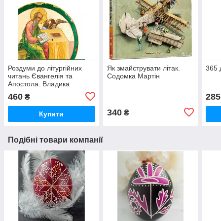
Роздуми до літургійних
Як змайструвати літак.
365 
читань Євангелія та
Содомка Мартін
Апостола. Владика
Венедикт (Алексійчук)
460
285
₴
340
₴
Купити
Подібні товари компанії