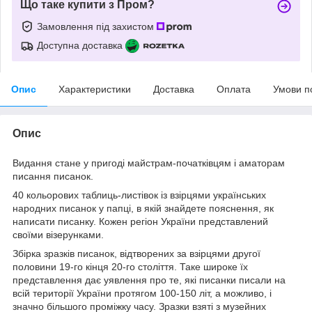
Що таке купити з Пром?
Замовлення під захистом
Доступна доставка
Опис
Характеристики
Доставка
Оплата
Умови п
Опис
Видання стане у пригоді майстрам-початківцям і аматорам
писання писанок.
40 кольорових таблиць-листівок із взірцями українських
народних писанок у папці, в якій знайдете пояснення, як
написати писанку. Кожен регіон України представлений
своїми візерунками.
Збірка зразків писанок, відтворених за взірцями другої
половини 19-го кінця 20-го століття. Таке широке їх
представлення дає уявлення про те, які писанки писали на
всій території України протягом 100-150 літ, а можливо, і
значно більшого проміжку часу. Зразки взяті з музейних