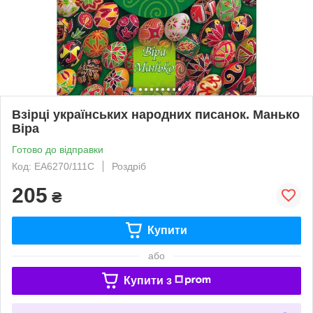
Взірці українських народних писанок. Манько
Віра
Готово до відправки
Код: ЕА6270/111С
Роздріб
205
₴
Купити
або
Купити з