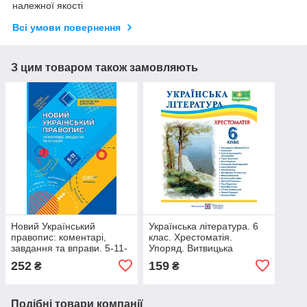
належної якості
Всі умови повернення
З цим товаром також замовляють
Новий Український
Українська література. 6
правопис: коментарі,
клас. Хрестоматія.
завдання та вправи. 5-11-
Упоряд. Витвицька
й класі. Куцінко О. Р.
Світлана
252
159
₴
₴
Подібні товари компанії