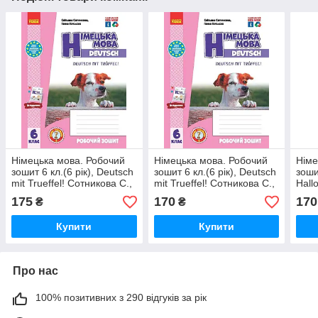
Німецька мова. Робочий
Німецька мова. Робочий
Німе
зошит 6 кл.(6 рік), Deutsch
зошит 6 кл.(6 рік), Deutsch
зошит
mit Trueffel! Сотникова С.,
mit Trueffel! Сотникова С.,
Hall
Гоголєва Г.
Гоголєва Г.
175
170
170
₴
₴
Купити
Купити
Про нас
100% позитивних з 290 відгуків за рік