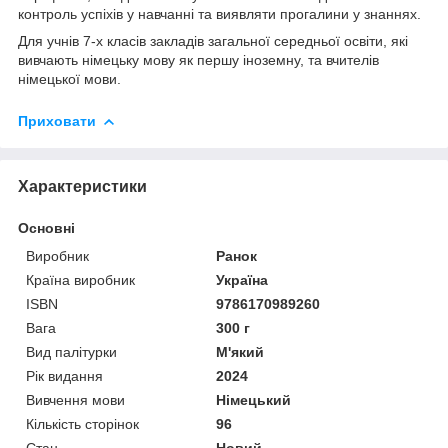
контроль успіхів у навчанні та виявляти прогалини у знаннях.
Для учнів 7-х класів закладів загальної середньої освіти, які
вивчають німецьку мову як першу іноземну, та вчителів
німецької мови.
Приховати
Характеристики
Основні
Виробник
Ранок
Країна виробник
Україна
ISBN
9786170989260
Вага
300 г
Вид палітурки
М'який
Рік видання
2024
Вивчення мови
Німецький
Кількість сторінок
96
Стан
Новий