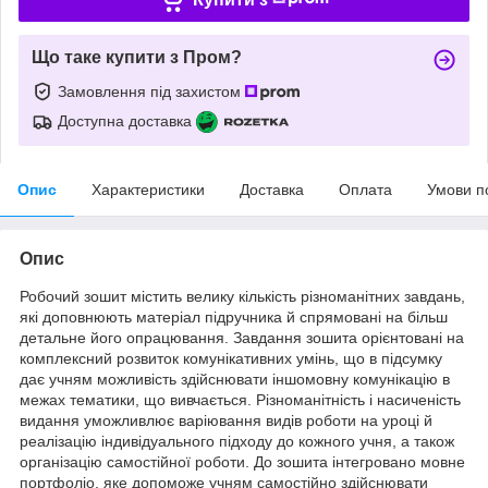
Що таке купити з Пром?
Замовлення під захистом
Доступна доставка
Опис
Характеристики
Доставка
Оплата
Умови п
Опис
Робочий зошит містить велику кількість різноманітних завдань,
які доповнюють матеріал підручника й спрямовані на більш
детальне його опрацювання. Завдання зошита орієнтовані на
комплексний розвиток комунікативних умінь, що в підсумку
дає учням можливість здійснювати іншомовну комунікацію в
межах тематики, що вивчається. Різноманітність і насиченість
видання уможливлює варіювання видів роботи на уроці й
реалізацію індивідуального підходу до кожного учня, а також
організацію самостійної роботи. До зошита інтегровано мовне
портфоліо, яке допоможе учням самостійно здійснювати