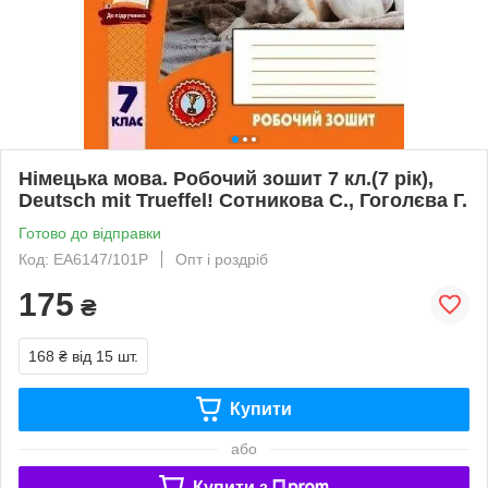
Німецька мова. Робочий зошит 7 кл.(7 рік),
Deutsch mit Trueffel! Сотникова С., Гоголєва Г.
Готово до відправки
Код: ЕА6147/101Р
Опт і роздріб
175
₴
168 ₴
від 15 шт.
Купити
або
Купити з