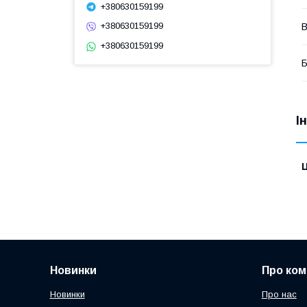
+380630159199
+380630159199
+380630159199
Б
І
Ц
Новинки
Про ком
Новинки
Про нас