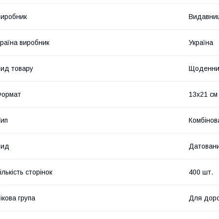
иробник
Видавниц
раїна виробник
Україна
ид товару
Щоденни
Формат
13х21 см
ип
Комбінов
Вид
Датован
ількість сторінок
400 шт.
ікова група
Для дор