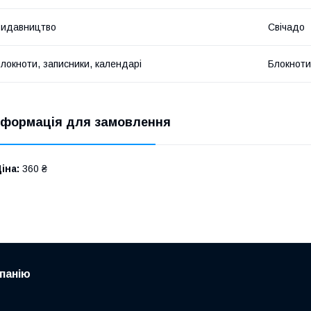
Видавництво
Свічадо
локноти, записники, календарі
Блокноти
нформація для замовлення
іна:
360 ₴
панію