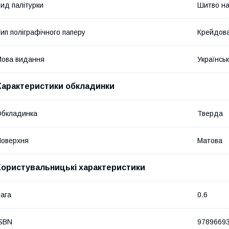
ид палітурки
Шитво на
ип поліграфічного паперу
Крейдов
ова видання
Українсь
Характеристики обкладинки
Обкладинка
Тверда
оверхня
Матова
Користувальницькі характеристики
ага
0.6
SBN
9789669