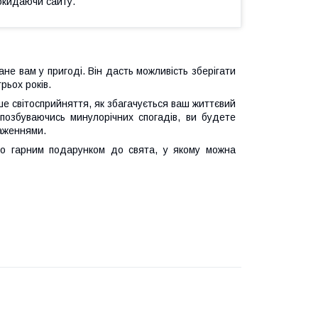
окидаючи сайту.
не вам у пригоді. Він дасть можливість зберігати
рьох років.
е світосприйняття, як збагачується ваш життєвий
 позбуваючись минулорічних спогадів, ви будете
аженнями.
о гарним подарунком до свята, у якому можна