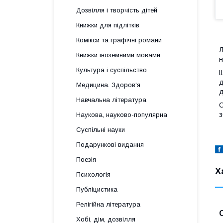
Дозвілля і творчість дітей
Книжки для підлітків
Комікси та графічні романи
Л
Книжки іноземними мовами
н
Культура і суспільство
Щ
д
Медицина. Здоров'я
д
Навчальна література
О
з
Наукова, науково-популярна
Суспільні науки
Подарункові видання
Поезія
Х
Психологія
Публіцистика
Релігійна література
Хобі, дім, дозвілля