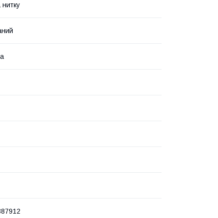
 нитку
аний
ка
387912