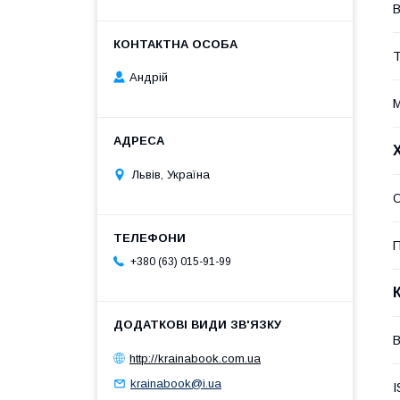
В
Т
Андрій
М
Львів, Україна
П
+380 (63) 015-91-99
В
http://krainabook.com.ua
krainabook@i.ua
I