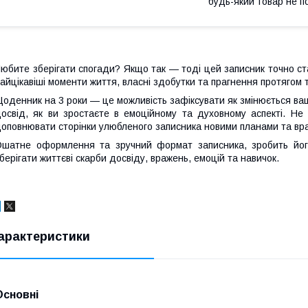
будь-який товар не п
юбите зберігати спогади? Якщо так — тоді цей записник точно ста
айцікавіші моменти життя, власні здобутки та прагнення протягом т
оденник на 3 роки — це можливість зафіксувати як змінюється ваш
освід, як ви зростаєте в емоційному та духовному аспекті. Не
оповнювати сторінки улюбленого записника новими планами та вр
шатне оформлення та зручний формат записника, зробить йог
берігати життєві скарби досвіду, вражень, емоцій та навичок.
арактеристики
Основні