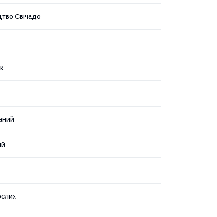
тво Свічадо
к
аний
ий
ослих