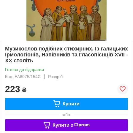
Музикослов подібних стихирних. Із галицьких
Ірмологіонів, Напівників та Гласопіснців ХVII -
XX століть
Готово до відправки
Код: EА6075/154С
Роздріб
223
₴
Купити
або
Купити з