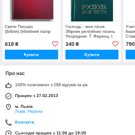
Святе Письмо
Господь - моя пісня.
Учит
(Біблія),біблійний папір
Збірник релігійних пісень.
Кири
Упорядник: Т. Ференц, І.
Став
Мельник, О. Костецька
618
340
790
₴
₴
Купити
Купити
Про нас
100% позитивних з 288 відгуків за рік
Працює з 27.02.2013
м. Львів
Львів, Україна
Контакти
Сьогодні працює з 11:00 до 19:00