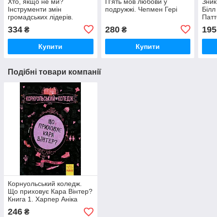
Хто, якщо не ми?
П'ять мов любови у
Зник
Інструменти змін
подружжі. Чепмен Гері
Білл
громадських лідерів.
Патт
334
280
195
₴
₴
Купити
Купити
Подібні товари компанії
Корнуольський коледж.
Що приховує Кара Вінтер?
Книга 1. Харпер Аніка
246
₴