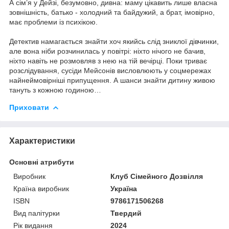
А сім’я у Дейзі, безумовно, дивна: маму цікавить лише власна
зовнішність, батько - холодний та байдужий, а брат, імовірно,
має проблеми із психікою.
Детектив намагається знайти хоч якийсь слід зниклої дівчинки,
але вона ніби розчинилась у повітрі: ніхто нічого не бачив,
ніхто навіть не розмовляв з нею на тій вечірці. Поки триває
розслідування, сусіди Мейсонів висловлюють у соцмережах
найнеймовірніші припущення. А шанси знайти дитину живою
тануть з кожною годиною…
Приховати
Характеристики
Основні атрибути
Виробник
Клуб Сімейного Дозвілля
Країна виробник
Україна
ISBN
9786171506268
Вид палітурки
Твердий
Рік видання
2024