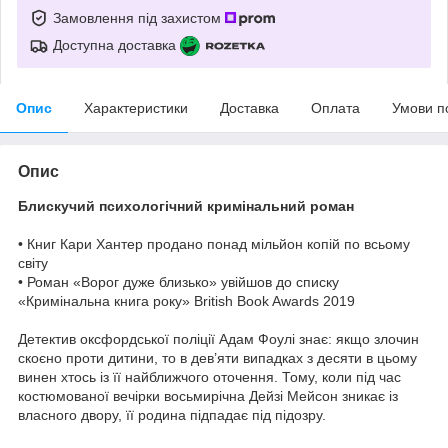
Замовлення під захистом
Доступна доставка
Опис
Характеристики
Доставка
Оплата
Умови п
Опис
Блискучий психологічний кримінальний роман
• Книг Кари Хантер продано понад мільйон копій по всьому
світу
• Роман «Ворог дуже близько» увійшов до списку
«Кримінальна книга року» British Book Awards 2019
Детектив оксфордської поліції Адам Фоулі знає: якщо злочин
скоєно проти дитини, то в дев’яти випадках з десяти в цьому
винен хтось із її найближчого оточення. Тому, коли під час
костюмованої вечірки восьмирічна Дейзі Мейсон зникає із
власного двору, її родина підпадає під підозру.