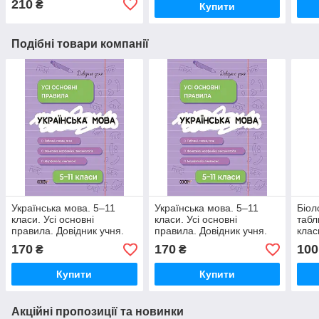
210
₴
Купити
Подібні товари компанії
Українська мова. 5–11
Українська мова. 5–11
Біол
класи. Усі основні
класи. Усі основні
табл
правила. Довідник учня.
правила. Довідник учня.
клас
Коновалова М. Істоміна С.
Коновалова М. Істоміна С.
Зайц
170
170
100
₴
₴
Безсонова Н.
Безсонова Н.
Купити
Купити
Акційні пропозиції та новинки