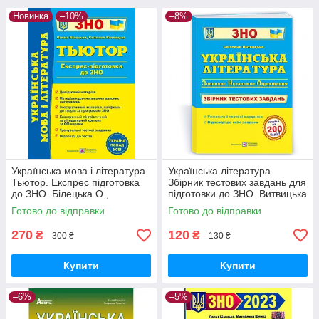
Новинка
–10%
–8%
Українська мова і література.
Українська література.
Тьютор. Експрес підготовка
Збірник тестових завдань для
до ЗНО. Білецька О.,
підготовки до ЗНО. Витвицька
Витвицька С.
С.
Готово до відправки
Готово до відправки
270
120
₴
₴
300 ₴
130 ₴
Купити
Купити
–6%
–5%