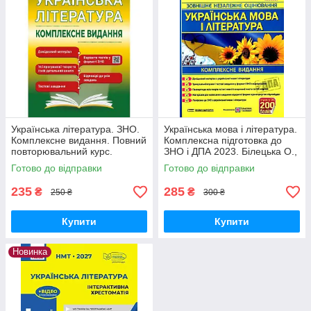
Українська література. ЗНО.
Українська мова і література.
Комплексне видання. Повний
Комплексна підготовка до
повторювальний курс.
ЗНО і ДПА 2023. Білецька О.,
Куриліна О., Пристай Л.
Шумка М.
Готово до відправки
Готово до відправки
235
285
₴
₴
250 ₴
300 ₴
Купити
Купити
Новинка