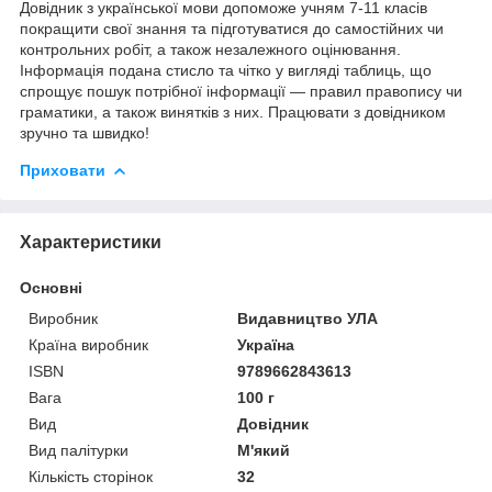
Довідник з української мови допоможе учням 7-11 класів
покращити свої знання та підготуватися до самостійних чи
контрольних робіт, а також незалежного оцінювання.
Інформація подана стисло та чітко у вигляді таблиць, що
спрощує пошук потрібної інформації — правил правопису чи
граматики, а також винятків з них. Працювати з довідником
зручно та швидко!
Приховати
Характеристики
Основні
Виробник
Видавництво УЛА
Країна виробник
Україна
ISBN
9789662843613
Вага
100 г
Вид
Довідник
Вид палітурки
М'який
Кількість сторінок
32