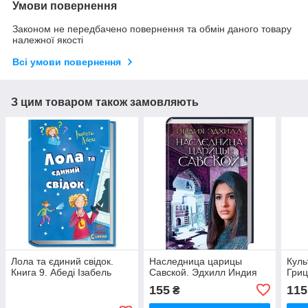
Умови повернення
Законом не передбачено повернення та обмін даного товару
належної якості
Всі умови повернення
З цим товаром також замовляють
Лола та єдиний свідок.
Наследница царицы
Куль
Книга 9. Абеді Ізабель
Савской. Эдхилл Индия
Гри
155
115
₴