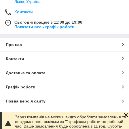
Львів, Україна
Контакти
Сьогодні працює з 11:00 до 19:00
Показати весь графік роботи
Про нас
Контакти
Доставка та оплата
Графік роботи
Повна версія сайту
Сайт створено на маркетплейсі
Prom.ua
Зараз компанія не може швидко обробляти замовлення та
повідомлення, оскільки за її графіком роботи не робочий
час. Ваше замовлення буде оброблена з 11 год. Субота-