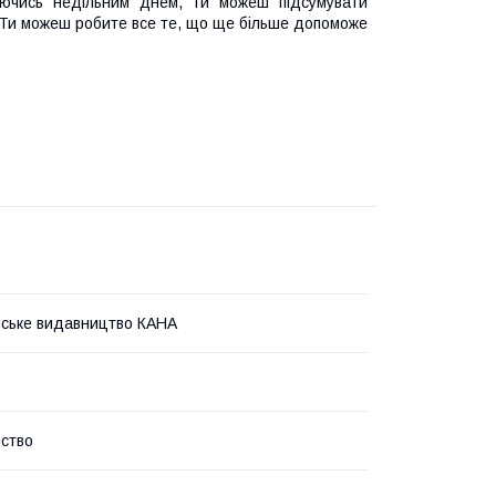
жуючись недільним днем, ти можеш підсумувати
 Ти можеш робите все те, що ще більше допоможе
ське видавництво КАНА
ство