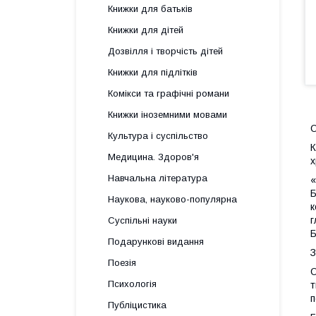
Книжки для батьків
Книжки для дітей
Дозвілля і творчість дітей
Книжки для підлітків
Комікси та графічні романи
Книжки іноземними мовами
Культура і суспільство
К
Медицина. Здоров'я
х
Навчальна література
«
Б
Наукова, науково-популярна
к
г
Суспільні науки
Б
Подарункові видання
З
Поезія
О
Психологія
т
п
Публіцистика