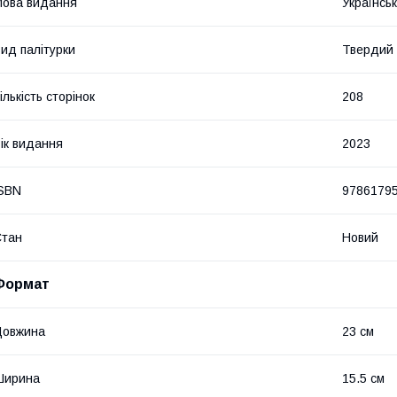
ова видання
Українсь
ид палітурки
Твердий
ількість сторінок
208
ік видання
2023
SBN
9786179
Стан
Новий
Формат
Довжина
23 см
Ширина
15.5 см