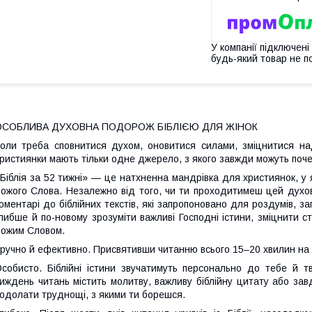
У компанії підключені
будь-який товар не п
ОСОБЛИВА ДУХОВНА ПОДОРОЖ БІБЛІЄЮ ДЛЯ ЖІНОК
оли треба сповнитися духом, оновитися силами, зміцнитися над
ристиянки мають тільки одне джерело, з якого завжди можуть поче
Біблія за 52 тижні» — це натхненна мандрівка для християнок, у
ожого Слова. Незалежно від того, чи ти проходитимеш цей духовн
оментарі до біблійних текстів, які запропоновано для роздумів, 
либше й по-новому зрозуміти важливі Господні істини, зміцнити ст
ожим Словом.
ручно й ефективно. Присвятивши читанню всього 15–20 хвилин на д
собисто. Біблійні істини звучатимуть персонально до тебе й т
иждень читань містить молитву, важливу біблійну цитату або завд
одолати труднощі, з якими ти борешся.