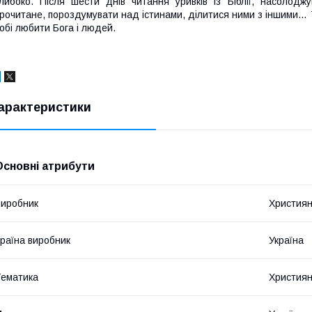
либоко. Після шести днів читання уривків із Біблії, насолод
рочитане, пороздумувати над істинами, ділитися ними з іншими…
обі любити Бога і людей.
арактеристики
Основні атрибути
иробник
Християн
раїна виробник
Україна
ематика
Християн