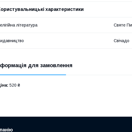
Користувальницькі характеристики
елігійна література
Святе Пи
Видавництво
Свічадо
нформація для замовлення
іна:
520 ₴
панію