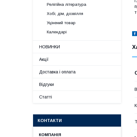
Г
Релігійна література
п
т
Хобі, дім, дозвілля
Уцінений товар
Календарі
Х
НОВИНКИ
Акції
Доставка і оплата
Відгуки
В
Статті
К
КОНТАКТИ
Т