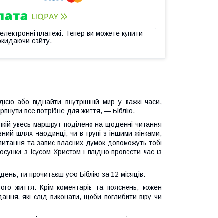
 електронні платежі. Тепер ви можете купити
окидаючи сайту.
ією або віднайти внутрішній мир у важкі часи,
рпнути все потрібне для життя, — Біблію.
 якій увесь маршрут поділено на щоденні читання
ий шлях наодинці, чи в групі з іншими жінками,
запитання та запис власних думок допоможуть тобі
осунки з Ісусом Христом і плідно провести час із
ень, ти прочитаєш усю Біблію за 12 місяців.
вого життя. Крім коментарів та пояснень, кожен
ання, які слід виконати, щоби поглибити віру чи