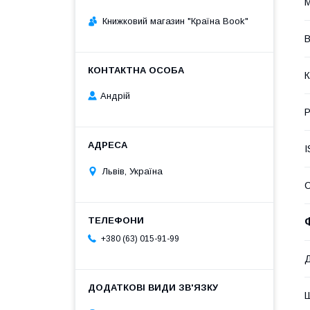
М
Книжковий магазин "Країна Book"
В
К
Андрій
Р
I
Львів, Україна
+380 (63) 015-91-99