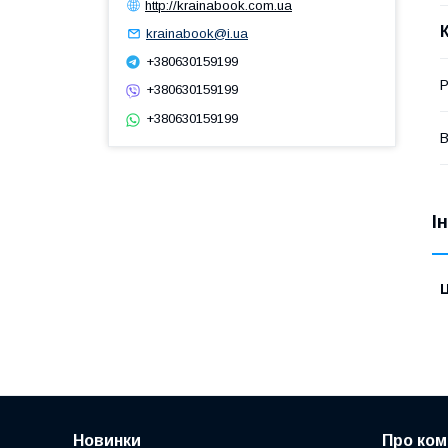
http://krainabook.com.ua
krainabook@i.ua
+380630159199
Р
+380630159199
+380630159199
І
Ц
Новинки
Про ком