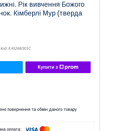
тижні. Рік вивчення Божого
нок. Кімберлі Мур (тверда
Код:
ЕА5268/301С
Купити з
ено повернення та обмін даного товару