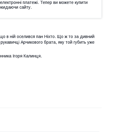
 електронні платежі. Тепер ви можете купити
окидаючи сайту.
що в ній оселився пан Ніхто. Що ж то за дивний
 в рукавичці Арчикового брата, яку той губить уже
нника Ігоря Калинця.