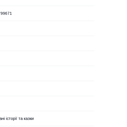
799671
ні історії та казки