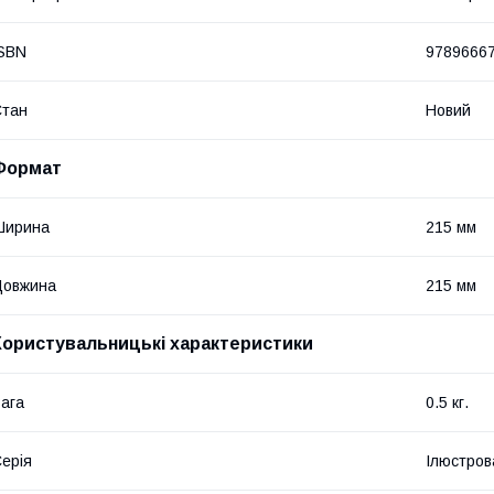
SBN
9789666
Стан
Новий
Формат
Ширина
215 мм
Довжина
215 мм
Користувальницькі характеристики
ага
0.5 кг.
ерія
Ілюстрова