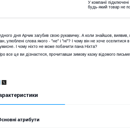
У компанії підключені
будь-який товар не п
дного дня Арчик загубив свою рукавичку. А коли знайшов, виявив, 
ан, улюблені слова якого - "не" і "ні"? І чому він не хоче оселитися
умисне. І чому ніхто не може побачити пана Ніхта?
ро все це ви дізнаєтеся, прочитавши зимову казку відомого письме
арактеристики
Основні атрибути