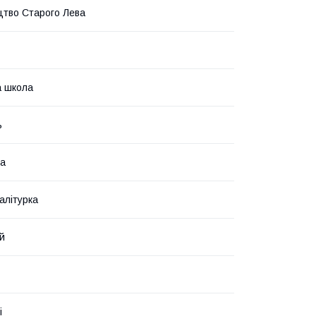
тво Старого Лева
 школа
ь
ка
алітурка
й
і