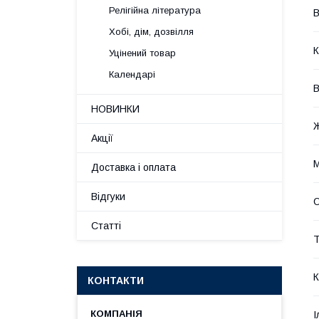
Релігійна література
В
Хобі, дім, дозвілля
К
Уцінений товар
Календарі
В
НОВИНКИ
Акції
М
Доставка і оплата
Відгуки
Статті
Т
К
КОНТАКТИ
І