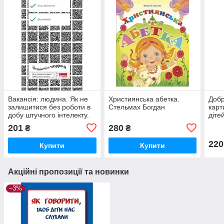
Вакансія: людина. Як не
Християнська абетка.
Добр
залишитися без роботи в
Стельмах Богдан
карт
добу штучного інтелекту.
діте
Кірбі Джулія, Дейвенпорт
Кріс
201
280
₴
₴
Томас
220
Купити
Купити
Акційні пропозиції та новинки
–3%