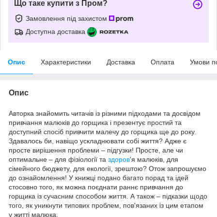
Що таке купити з Пром?
Замовлення під захистом
Доступна доставка
Опис
Характеристики
Доставка
Оплата
Умови п
Опис
Авторка знайомить читачів із різними підходами та досвідом
привчання малюків до горщика і презентує простий та
доступний спосіб привчити малечу до горщика ще до року.
Здавалось би, навіщо ускладнювати собі життя? Адже є
просте вирішення проблеми – підгузки! Просте, але чи
оптимальне – для фізіології та
здоров
'я малюків, для
сімейного бюджету, для екології, зрештою? Отож запрошуємо
до ознайомлення! У книжці подано багато порад та ідей
стосовно того, як можна поєднати раннє привчання до
горщика із сучасним способом життя. А також – підказки щодо
того, як уникнути типових проблем, пов'язаних із цим етапом
у житті малюка.