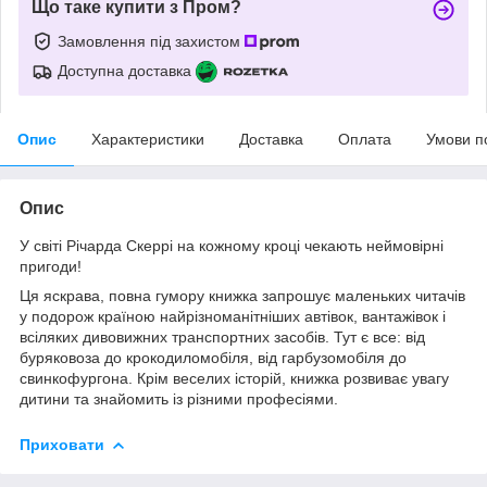
Що таке купити з Пром?
Замовлення під захистом
Доступна доставка
Опис
Характеристики
Доставка
Оплата
Умови п
Опис
У світі Річарда Скеррі на кожному кроці чекають неймовірні
пригоди!
Ця яскрава, повна гумору книжка запрошує маленьких читачів
у подорож країною найрізноманітніших автівок, вантажівок і
всіляких дивовижних транспортних засобів. Тут є все: від
буряковоза до крокодиломобіля, від гарбузомобіля до
свинкофургона. Крім веселих історій, книжка розвиває увагу
дитини та знайомить із різними професіями.
Приховати