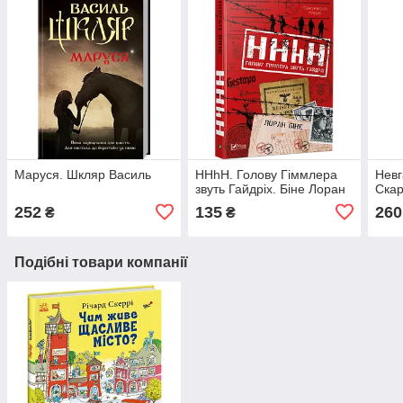
Маруся. Шкляр Василь
HHhH. Голову Гіммлера
Невг
звуть Гайдріх. Біне Лоран
Скар
252
135
260
₴
₴
Подібні товари компанії