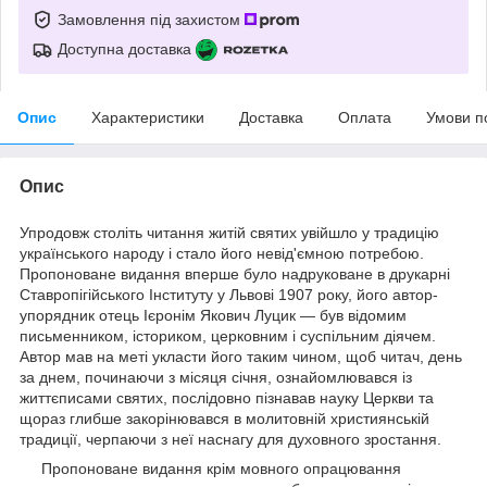
Замовлення під захистом
Доступна доставка
Опис
Характеристики
Доставка
Оплата
Умови п
Опис
Упродовж століть читання житій святих увійшло у традицію
українського народу і стало його невід'ємною потребою.
Пропоноване видання вперше було надруковане в друкарні
Ставропігійського Інституту у Львові 1907 року, його автор-
упорядник отець Ієронім Якович Луцик — був відомим
письменником, істориком, церковним і суспільним діячем.
Автор мав на меті укласти його таким чином, щоб читач, день
за днем, починаючи з місяця січня, ознайомлювався із
життєписами святих, послідовно пізнавав науку Церкви та
щораз глибше закорінювався в молитовній християнській
традиції, черпаючи з неї наснагу для духовного зростання.
Пропоноване видання крім мовного опрацювання