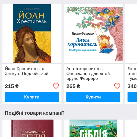
Йоан Хреститель. о.
Ангел хоронитель.
Ліст
Зигмунт Подлейський
Оповідання для дітей.
отця
Бруно Ферреро
ігум
Йоан
215
265
340
₴
₴
Купити
Купити
Подібні товари компанії