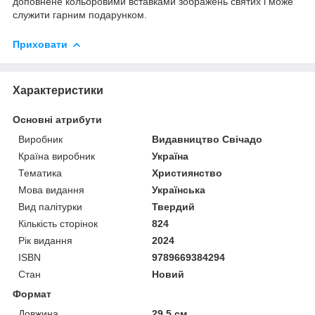
доповнене кольоровими вставками зображень святих і може
служити гарним подарунком.
Приховати
Характеристики
Основні атрибути
Виробник
Видавництво Свічадо
Країна виробник
Україна
Тематика
Християнство
Мова видання
Українська
Вид палітурки
Твердий
Кількість сторінок
824
Рік видання
2024
ISBN
9789669384294
Стан
Новий
Формат
Довжина
29.5 см