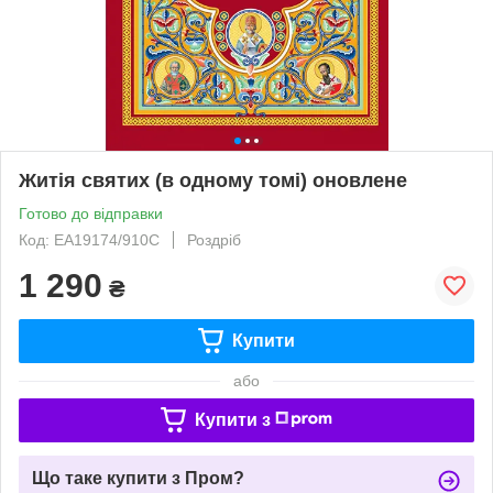
Житія святих (в одному томі) оновлене
Готово до відправки
Код: ЕА19174/910С
Роздріб
1 290
₴
Купити
або
Купити з
Що таке купити з Пром?