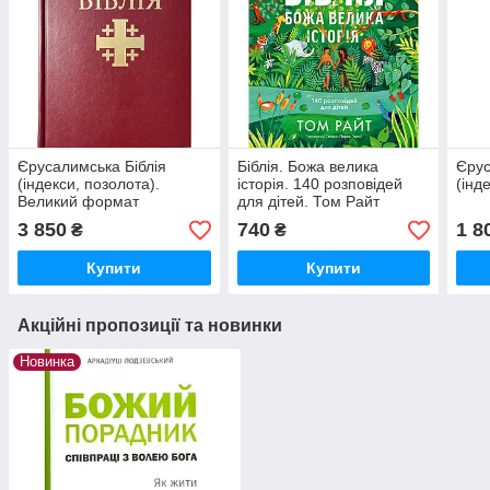
Єрусалимська Біблія
Біблія. Божа велика
Єрус
(індекси, позолота).
історія. 140 розповідей
(інд
Великий формат
для дітей. Том Райт
3 850
740
1 8
₴
₴
Купити
Купити
Акційні пропозиції та новинки
Новинка