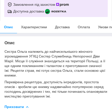
Замовлення під захистом
Доступна доставка
Опис
Характеристики
Доставка
Оплата
Умови п
Опис
Сестра Ольга належить до найчисельнішого жіночого
згромадження УГКЦ Сестер Служебниць Непорочної Діви
Марії. Місце її служіння знаходиться на території Польщі, а її
ще одним покликанням і талантом є приготування смачної
їжі. Рецепти страв, які готує сестра Ольга, стали основою цієї
книжки.
Перевірена рецептура, доступність інгредієнтів, простота
описів - зробили цю книжку надзвичайно популярною серед
господинь досвідчених і тих, які тільки починають опановувати
мистецтво приготування їжі.
Приховати