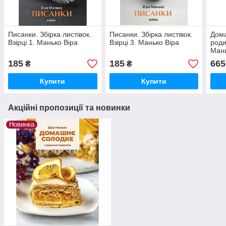
Писанки. Збірка листівок.
Писанки. Збірка листівок.
Дома
Взірці 1. Манько Віра
Взірці 3. Манько Віра
роди
Мань
185
185
665
₴
₴
Купити
Купити
Акційні пропозиції та новинки
Новинка