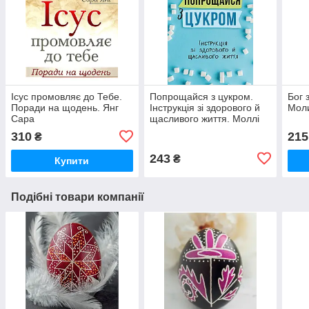
Ісус промовляє до Тебе.
Попрощайся з цукром.
Бог 
Поради на щодень. Янг
Інструкція зі здорового й
Моли
Сара
щасливого життя. Моллі
Кармел
310
215
₴
243
₴
Купити
Подібні товари компанії