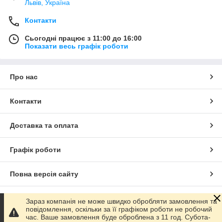
Львів, Україна
Контакти
Сьогодні працює з 11:00 до 16:00
Показати весь графік роботи
Про нас
Контакти
Доставка та оплата
Графік роботи
Повна версія сайту
Сайт створено на маркетплейсі
Prom.ua
Зараз компанія не може швидко обробляти замовлення та
повідомлення, оскільки за її графіком роботи не робочий
час. Ваше замовлення буде оброблена з 11 год. Субота-