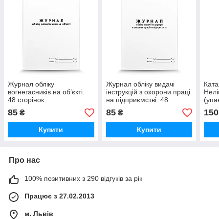
Журнал обліку
Журнал обліку видачі
Ката
вогнегасників на об’єкті.
інструкцій з охорони праці
Нелі
48 сторінок
на підприємстві. 48
(упа
сторінок
85
85
150
₴
₴
Купити
Купити
Про нас
100% позитивних з 290 відгуків за рік
Працює з 27.02.2013
м. Львів