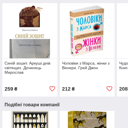
Синій зошит. Аркуші днів
Чоловіки з Марса, жінки з
Чудо
світящих. Дочинець
Венери. Грей Джон
Книг
Мирослав
259
212
208
₴
₴
Подібні товари компанії