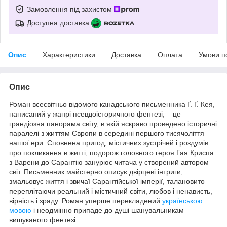
Замовлення під захистом
Доступна доставка
Опис
Характеристики
Доставка
Оплата
Умови п
Опис
Роман всесвітньо відомого канадського письменника Ґ. Ґ. Кея,
написаний у жанрі псевдоісторичного фентезі, – це
грандіозна панорама світу, в якій яскраво проведено історичні
паралелі з життям Європи в середині першого тисячоліття
нашої ери. Сповнена пригод, містичних зустрічей і роздумів
про покликання в житті, подорож головного героя Гая Криспа
з Варени до Сарантію занурює читача у створений автором
світ. Письменник майстерно описує двірцеві інтриги,
змальовує життя і звичаї Сарантійської імперії, талановито
переплітаючи реальний і містичний світи, любов і ненависть,
вірність і зраду. Роман уперше перекладений
українською
мовою
і неодмінно припаде до душі шанувальникам
вишуканого фентезі.