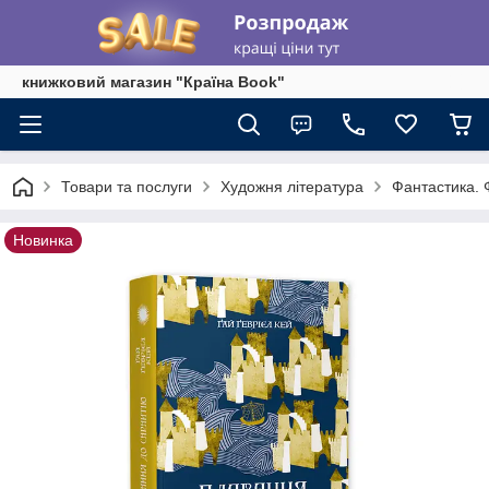
книжковий магазин "Країна Book"
Товари та послуги
Художня література
Фантастика. 
Новинка