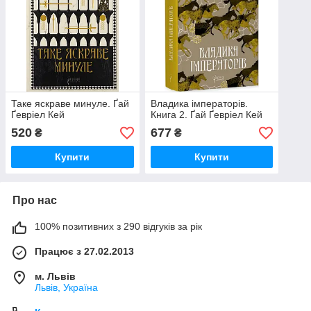
Таке яскраве минуле. Ґай
Владика імператорів.
Ґевріел Кей
Книга 2. Ґай Ґевріел Кей
520
677
₴
₴
Купити
Купити
Про нас
100% позитивних з 290 відгуків за рік
Працює з 27.02.2013
м. Львів
Львів, Україна