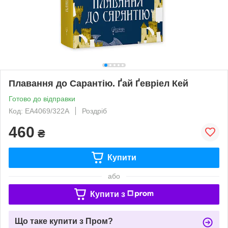
Плавання до Сарантію. Ґай Ґевріел Кей
Готово до відправки
Код: ЕА4069/322А
Роздріб
460
₴
Купити
або
Купити з
Що таке купити з Пром?