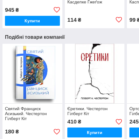
Касдепке Ґжеґож
Касп
945
₴
114
99
₴
Купити
Подібні товари компанії
Святий Франциск
Єретики. Честертон
Орто
Асизький. Честертон
Гілберт Кіт
Гілб
Гілберт Кіт
410
245
₴
180
₴
Купити