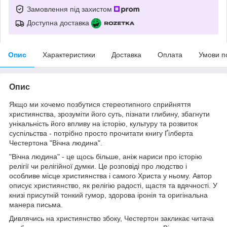
Замовлення під захистом
Доступна доставка
Опис
Характеристики
Доставка
Оплата
Умови п
Опис
Якщо ми хочемо позбутися стереотипного сприйняття
християнства, зрозуміти його суть, пізнати глибину, збагнути
унікальність його впливу на історію, культуру та розвиток
суспільства - потрібно просто прочитати книгу Ґілберта
Честертона "Вічна людина".
"Вічна людина" - це щось більше, аніж нариси про історію
релігії чи релігійної думки. Це розповіді про людство і
особливе місце християнства і самого Христа у ньому. Автор
описує християнство, як релігію радості, щастя та вдячності. У
книзі присутній тонкий гумор, здорова іронія та оригінальна
манера письма.
Дивлячись на християнство збоку, Честертон закликає читача