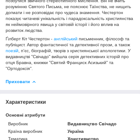
позбутися звичного стереотипного мислення. Він не вчить
розумінню Святого Письма, не пояснює Таїнства, не нищить
догмати і не розповідає про чудеса знамення. Честертон
показує читачеві унікальність і парадоксальність християнства
як неймовірного явища у світовій історії і його вплив на
розвиток людства.
Ґілберт Кіт Честертон -
англійський
письменник, філософ та
публіцист. Автор фантастичної та детективної прози, а також
поезій
, п'єс, біографій, творів з християнської апологетики. У
видавництві "Свічадо" вийшла серія детективних історій про
отця Бравна, книжки "Святий Франциск Асизький" та
"Ортодоксія".
Приховати
Характеристики
Основні атрибути
Виробник
Видавництво Свічадо
Країна виробник
Україна
Тематика
Християнство