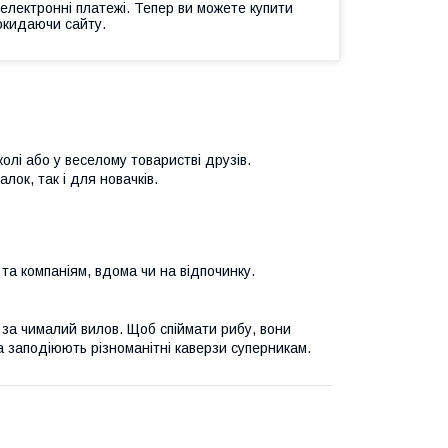
 електронні платежі. Тепер ви можете купити
окидаючи сайту.
лі або у веселому товаристві друзів.
лок, так і для новачків.
та компаніям, вдома чи на відпочинку.
я за чималий вилов. Щоб спіймати рибу, вони
а заподіюють різноманітні каверзи суперникам.