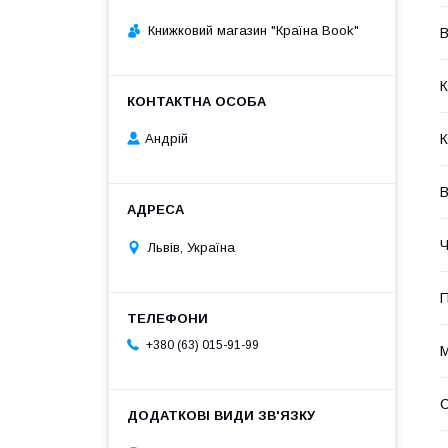
Книжковий магазин "Країна Book"
В
К
Андрій
К
В
Ч
Львів, Україна
П
+380 (63) 015-91-99
М