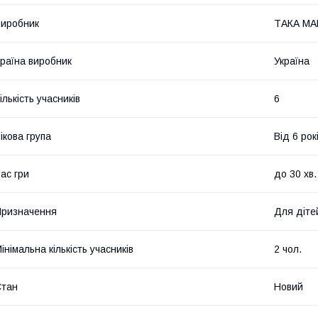
иробник
ТАКА МА
раїна виробник
Україна
ількість учасників
6
ікова група
Від 6 рок
ас гри
до 30 хв.
ризначення
Для діте
інімальна кількість учасників
2 чол.
Стан
Новий