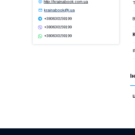
http://krainabook.com.ua
Т
krainabook@i.ua
+380630159199
В
+380630159199
+380630159199
І
І
Ц