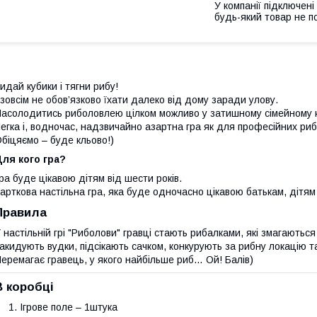
У компанії підключені
будь-який товар не п
идай кубики і тягни рибу!
 зовсім не обов’язково їхати далеко від дому заради улову.
асолодитись риболовлею цілком можливо у затишному сімейному ко
егка і, водночас, надзвичайно азартна гра як для професійних риба
біцяємо – буде кльово!)
ля кого гра?
ра буде цікавою дітям від шести років.
арткова настільна гра, яка буде одночасно цікавою батькам, дітям 
Правила
 настільній грі "Риболови" гравці стають рибалками, які змагаютьс
акидують вудки, підсікають сачком, конкурують за рибну локацію т
еремагає гравець, у якого найбільше риб… Ой! Балів)
В коробці
Ігрове поле – 1штука