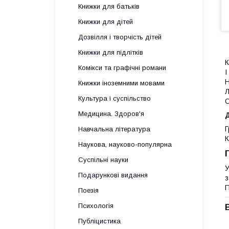
Книжки для батьків
Книжки для дітей
Дозвілля і творчість дітей
Книжки для підлітків
К
Комікси та графічні романи
І
Н
Книжки іноземними мовами
Л
Культура і суспільство
О
Медицина. Здоров'я
Д
Г
Навчальна література
К
Наукова, науково-популярна
Суспільні науки
У
Подарункові видання
з
П
Поезія
Психологія
Публіцистика