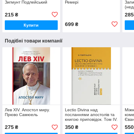
Зигмунт Подлейський
Ремері
Запи
(нед
215
285
₴
699
₴
Купити
Подібні товари компанії
Лев XIV. Апостол миру.
Lectio Divina над
Міжн
Прюво Самюель
посланнями апостолів та
коме
книгою приповідок. Том IV.
Єван
Юрій Щурко
апос
275
350
550
₴
₴