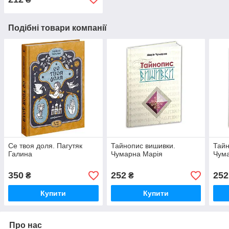
Подібні товари компанії
Се твоя доля. Пагутяк
Тайнопис вишивки.
Тайн
Галина
Чумарна Марія
Чум
350
252
252
₴
₴
Купити
Купити
Про нас