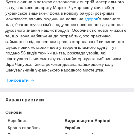
буття людини в потоках світлоносних енергій матеріального
світу, частково розкриту Марією Чумарною у книзі «Код
української вишивки». Вона в новому ракурсі розкриває
можливості впливу людини на долю, на
здоров
’я власного
тіла, благополуччя сім’ї і роду через повернення до джерел
духовного знання наших предків. Особливістю нової книжки є
те, що вона наближена до потреб тих, хто практично
займається відновленням зразків стародавньої вишивки, хто
шукає нових «старих» ідей у творені власного одягу. Тут
подано 56 видів техніки шитва, розклади узорів, які
підготувала і систематизувала майстер художньої вишивки
Віра Чипурко. Книга рекомендована найширшому колу
шанувальників українського народного мистецтва.
Приховати
Характеристики
Основні
Виробник
Видавництво Апріорі
Країна виробник
Україна