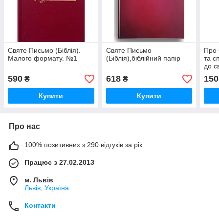
Святе Письмо (Біблія).
Святе Письмо
Про 
Малого формату. №1
(Біблія),біблійний папір
та с
до с
Тере
590
618
150
₴
₴
М., 
Купити
Купити
Про нас
100% позитивних з 290 відгуків за рік
Працює з 27.02.2013
м. Львів
Львів, Україна
Контакти