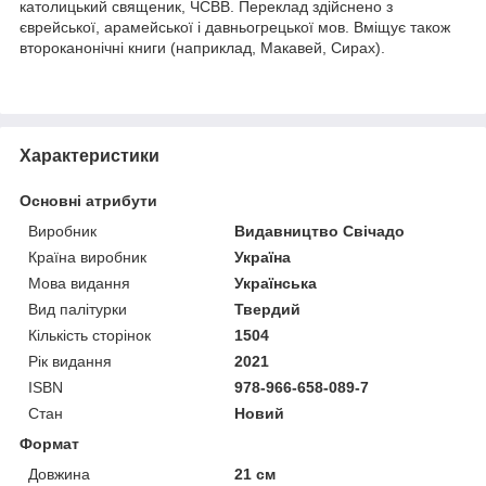
католицький священик, ЧСВВ. Переклад здійснено з
єврейської, арамейської і давньогрецької мов. Вміщує також
второканонічні книги (наприклад, Макавей, Сирах).
Характеристики
Основні атрибути
Виробник
Видавництво Свічадо
Країна виробник
Україна
Мова видання
Українська
Вид палітурки
Твердий
Кількість сторінок
1504
Рік видання
2021
ISBN
978-966-658-089-7
Стан
Новий
Формат
Довжина
21 см