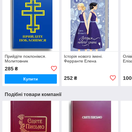
Прийдіте поклонімся.
Історія нового імені.
Олів
Молитовник
Ферранте Елена
Еліз
285
₴
252
100
₴
Купити
Подібні товари компанії