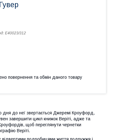
 Гувер
од:
Е40023/312
ено повернення та обмін даного товару
о дня до неї звертається Джеремі Кроуфорд,
увен завершити цикл книжок Веріті, адже та
Кроуфордів, щоб переглянути чернетки
іографію Веріті.
ніє відвертими подробицями життя подружжя і