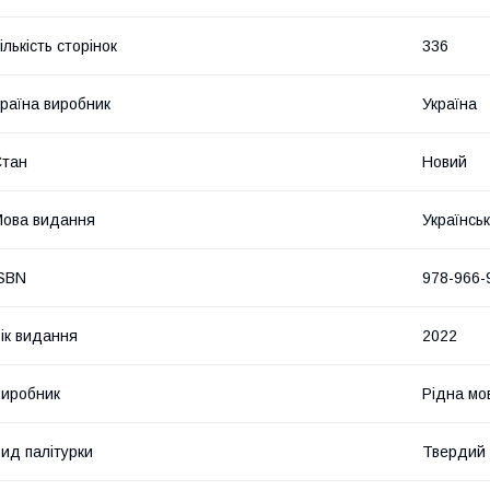
ількість сторінок
336
раїна виробник
Україна
Стан
Новий
ова видання
Українсь
SBN
978-966-
ік видання
2022
иробник
Рідна мо
ид палітурки
Твердий