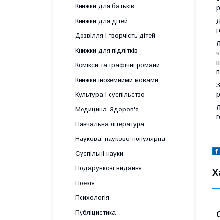
Книжки для батьків
р
Книжки для дітей
Л
г
Дозвілля і творчість дітей
Л
Книжки для підлітків
ч
п
Комікси та графічні романи
п
Книжки іноземними мовами
З
р
Культура і суспільство
Л
Медицина. Здоров'я
г
Навчальна література
Наукова, науково-популярна
Суспільні науки
Подарункові видання
Х
Поезія
Психологія
Публіцистика