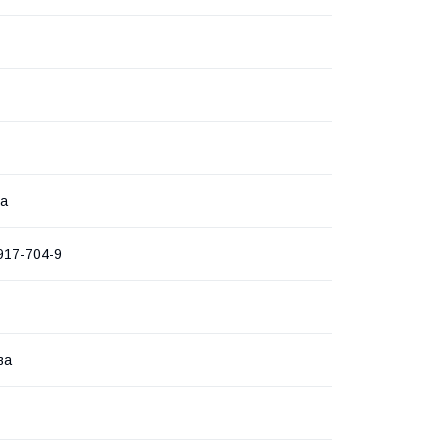
ка
917-704-9
ва