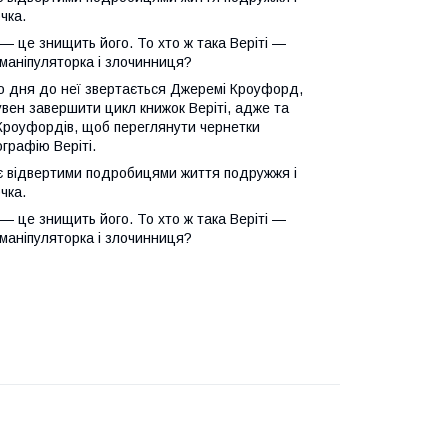
чка.
 — це знищить його. То хто ж така Веріті —
маніпуляторка і злочинниця?
о дня до неї звертається Джеремі Кроуфорд,
увен завершити цикл книжок Веріті, адже та
Кроуфордів, щоб переглянути чернетки
іографію Веріті.
ніє відвертими подробицями життя подружжя і
чка.
 — це знищить його. То хто ж така Веріті —
маніпуляторка і злочинниця?