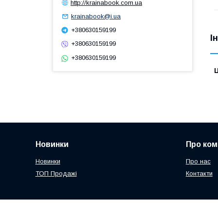
http://krainabook.com.ua
krainabook@i.ua
+380630159199
І
+380630159199
+380630159199
Ц
Новинки
Про ком
Новинки
Про нас
ТОП Продажі
Контакти