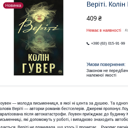
Веріті. Колін
Новинка
409 ₴
Немає в наявності
К
+380 (63) 015-91-99
Законом не передбач
належної якості
оувен — молода письменниця, в якої ні цента за душею. Та одног
оловік Веріті — авторки романів-бестселерів. Джеремі пропонує Ло
аралізована після автокатастрофи. Лоувен приїжджає до будинку 
исьменниці, які допоможуть у роботі, і випадково знаходить автоб
дається, Веріті не планувала, що хтось її прочитає… Рукопис ряс