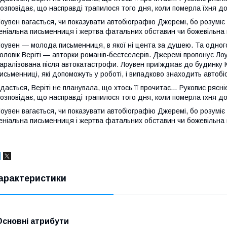
озповідає, що насправді трапилося того дня, коли померла їхня до
оувен вагається, чи показувати автобіографію Джеремі, бо розуміє
еніальна письменниця і жертва фатальних обставин чи божевільна 
оувен — молода письменниця, в якої ні цента за душею. Та одног
оловік Веріті — авторки романів-бестселерів. Джеремі пропонує Ло
аралізована після автокатастрофи. Лоувен приїжджає до будинку 
исьменниці, які допоможуть у роботі, і випадково знаходить автоб
дається, Веріті не планувала, що хтось її прочитає… Рукопис ряс
озповідає, що насправді трапилося того дня, коли померла їхня до
оувен вагається, чи показувати автобіографію Джеремі, бо розуміє
еніальна письменниця і жертва фатальних обставин чи божевільна 
арактеристики
Основні атрибути