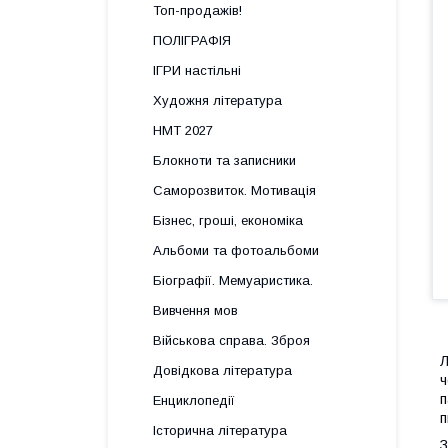
Топ-продажів!
ПОЛІГРАФІЯ
ІГРИ настільні
Художня література
НМТ 2027
Блокноти та записники
Саморозвиток. Мотивація
Бізнес, гроші, економіка
Альбоми та фотоальбоми
Біографії. Мемуаристика.
Вивчення мов
Військова справа. Зброя
Л
Довідкова література
ч
п
Енциклопедії
п
Історична література
З