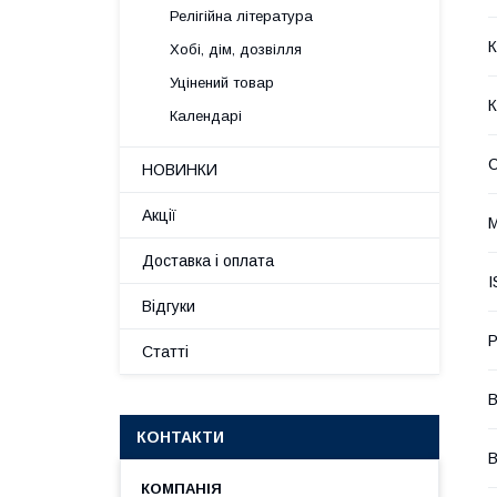
Релігійна література
К
Хобі, дім, дозвілля
Уцінений товар
К
Календарі
НОВИНКИ
Акції
М
Доставка і оплата
I
Відгуки
Р
Статті
В
КОНТАКТИ
В