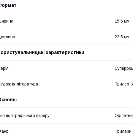
Формат
Ширина
15.5 мм
Довжина
22.5 мм
Користувальницькі характеристики
ерія
Суперро
Удожня література
Трилер, 
Основні
ип поліграфічного паперу
Офсетни
Жанр
Трилери