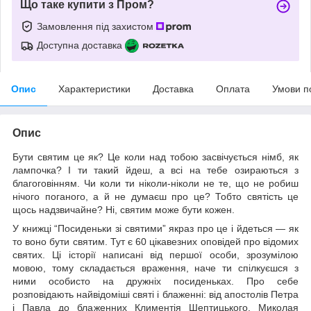
Що таке купити з Пром?
Замовлення під захистом
Доступна доставка
Опис
Характеристики
Доставка
Оплата
Умови п
Опис
Бути святим це як? Це коли над тобою засвічується німб, як
лампочка? І ти такий йдеш, а всі на тебе озираються з
благоговінням. Чи коли ти ніколи-ніколи не те, що не робиш
нічого поганого, а й не думаєш про це? Тобто святість це
щось надзвичайне? Ні, святим може бути кожен.
У книжці “Посиденьки зі святими” якраз про це і йдеться — як
то воно бути святим. Тут є 60 цікавезних оповідей про відомих
святих. Ці історії написані від першої особи, зрозумілою
мовою, тому складається враження, наче ти спілкуєшся з
ними особисто на дружніх посиденьках. Про себе
розповідають найвідоміші святі і блаженні: від апостолів Петра
і Павла до блаженних Климентія Шептицького, Миколая