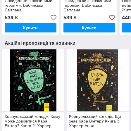
Посиденьки з біблійними
Посиденьки з біблійними
Поси
героями. Бабинська
героями. Бабинська
нейм
Світлана
Світлана
Житт
для 
539
539
440
₴
₴
Купити
Купити
Акційні пропозиції та новинки
Корнуольський коледж. Кому
Корнуольський коледж. Що
може довіритися Кара
знає Кара Вінтер? Книга 3.
Вінтер? Книга 2. Харпер
Харпер Аніка
Аніка