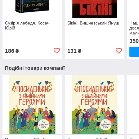
Сузір’я лебедя. Косач
Бікіні. Вишневський Януш
Наш 
Юрій
дося
мал
350
186
131
₴
₴
Подібні товари компанії