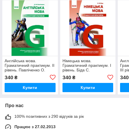
Англійська мова.
Німецька мова.
Англ
Граматичний практикум. ІІ
Граматичний практикум. I
Грам
рівень. Павліченко О.
рівень. Біда С.
ІІI 
340
340
340
₴
₴
Купити
Купити
Про нас
100% позитивних з 290 відгуків за рік
Працює з 27.02.2013