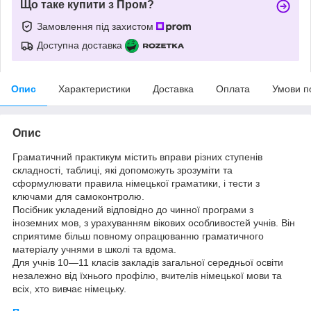
Що таке купити з Пром?
Замовлення під захистом
Доступна доставка
Опис
Характеристики
Доставка
Оплата
Умови п
Опис
Граматичний практикум містить вправи різних ступенів
складності, таблиці, які допоможуть зрозуміти та
сформулювати правила німецької граматики, і тести з
ключами для самоконтролю.
Посібник укладений відповідно до чинної програми з
іноземних мов, з урахуванням вікових особливостей учнів. Він
сприятиме більш повному опрацюванню граматичного
матеріалу учнями в школі та вдома.
Для учнів 10—11 класів закладів загальної середньої освіти
незалежно від їхнього профілю, вчителів німецької мови та
всіх, хто вивчає німецьку.