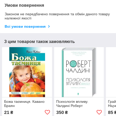
Умови повернення
Законом не передбачено повернення та обмін даного товару
належної якості
Всі умови повернення
З цим товаром також замовляють
Божа таємниця. Кавано
Психологія впливу.
Грай
Браян
Чалдині Роберт
Ніцч
21
350
85
₴
₴