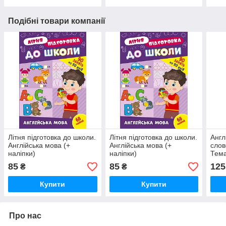
Подібні товари компанії
Літня підготовка до школи.
Літня підготовка до школи.
Англ
Англійська мова (+
Англійська мова (+
слов
наліпки)
наліпки)
Тема
85
85
125
₴
₴
Купити
Купити
Про нас