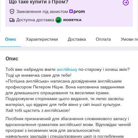
Що таке купити з Пром?
Замовлення під захистом
Доступна доставка
Опис
Характеристики
Доставка
Оплата
Умови п
Опис
Тобі вже набридло вчити
англійську
по-старому і хочеш змін?
Тоді ця книжечка саме для тебе!
«Потішна англійська» написана досвідченим англійським
професором Петером Ніцче. Вона наповнена завданнями
для домашнього опрацювання та веселими іграми.
Подорожуючи сторінками цього видання, ти легко засвоїш
матеріал, що відкриє для тебе вікно у світ іншої культури.
Хай тобі щастить з англійською!
Посібник призначений для збагачення словникового запасу і
вдосконалення граматики англійської мови. Відповідає чинній
програмі з іноземних мов для загальноосвітніх
навчальних закладів і спеціалізованих шкіл із поглибленим