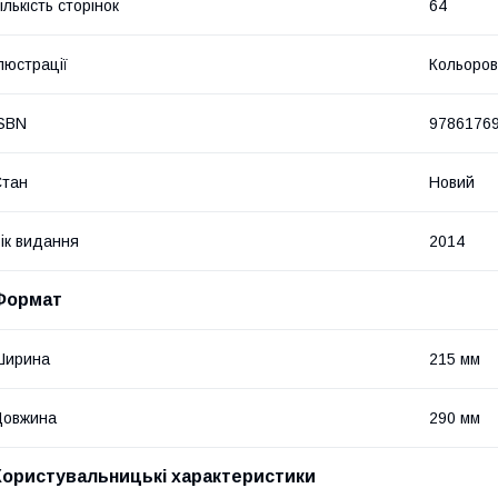
ількість сторінок
64
люстрації
Кольоров
SBN
9786176
Стан
Новий
ік видання
2014
Формат
Ширина
215 мм
Довжина
290 мм
Користувальницькі характеристики