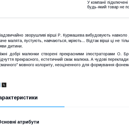
У компанії підключені
будь-який товар не п
адзвичайно зворушливі вірші Р. Курмашева вибудовують навколо ди
аче малята, пустують, навчаються, мріють... Відтак вірші ці не тіл
яви дитини.
іжні добрі малюнки створені прекрасними ілюстраторами О. Б
ідчуття прекрасного, естетичний смак малюка. А чудові переклади
смачного" мовного колориту, неоціненного для формування фонема
арактеристики
Основні атрибути