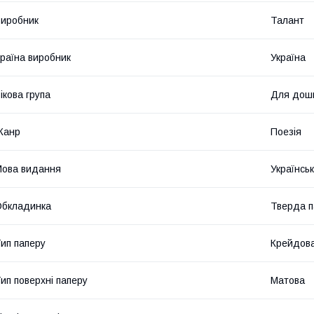
иробник
Талант
раїна виробник
Україна
ікова група
Для дошк
Жанр
Поезія
ова видання
Українсь
Обкладинка
Тверда п
ип паперу
Крейдов
ип поверхні паперу
Матова