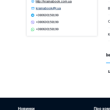
http://krainabook.com.ua
krainabook@i.ua
В
+380630159199
С
+380630159199
+380630159199
К
І
Ц
Новинки
Про ком