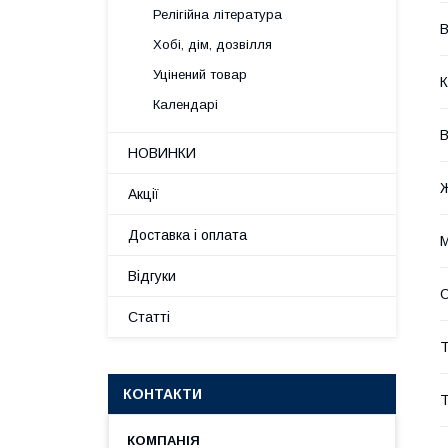
Релігійна література
В
Хобі, дім, дозвілля
Уцінений товар
К
Календарі
В
НОВИНКИ
Акції
Доставка і оплата
М
Відгуки
Статті
Т
КОНТАКТИ
Т