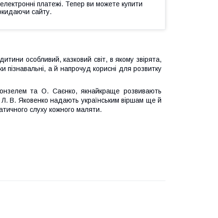
 електронні платежі. Тепер ви можете купити
окидаючи сайту.
тини особливий, казковий світ, в якому звірята,
ьки пізнавальні, а й напрочуд корисні для розвитку
ронзелем та О. Саєнко, якнайкраще розвивають
 Л. В. Яковенко надають українським віршам ще й
тичного слуху кожного маляти.