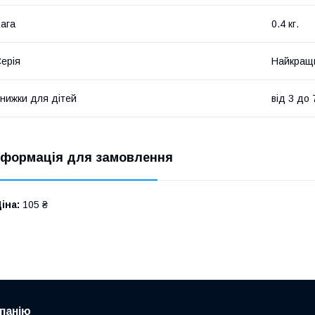
ага
0.4 кг.
ерія
Найкращ
нижки для дітей
від 3 до 
нформація для замовлення
іна:
105 ₴
панію