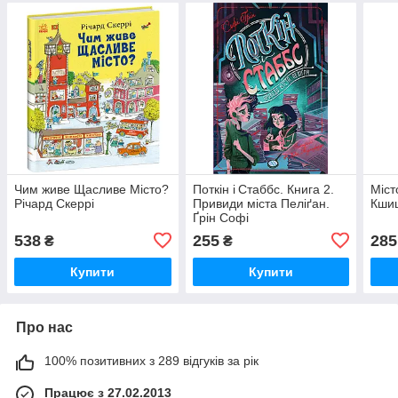
Чим живе Щасливе Місто?
Поткін і Стаббс. Книга 2.
Міст
Річард Скеррі
Привиди міста Пеліґан.
Кши
Ґрін Софі
538
255
285
₴
₴
Купити
Купити
Про нас
100% позитивних з 289 відгуків за рік
Працює з 27.02.2013