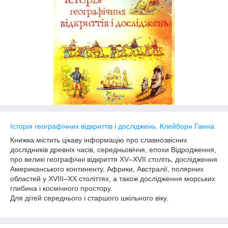
Історія географічних відкриттів і досліджень. Клейборн Ганна
Книжка містить цікаву інформацію про славнозвісних
дослідників древніх часів, середньовіччя, епохи Відродження,
про великі географічні відкриття XV–XVII століть, дослідження
Американського континенту, Африки, Австралії, полярних
областей у XVIIІ–ХХ століттях, а також дослідження морських
глибина і космічного простору.
Для дітей середнього і старшого шкільного віку.