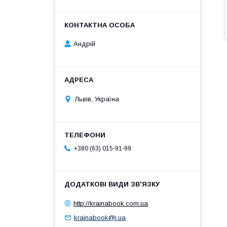
Андрій
Львів, Україна
+380 (63) 015-91-99
http://krainabook.com.ua
krainabook@i.ua