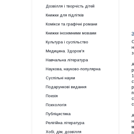
Дозвілля і творчість дітей
Книжки для підлітків
Комікси та графічні романи
Книжки іноземними мовами
З
С
Культура і суспільство
н
Медицина. Здоров'я
з
Навчальна література
А
Наукова, науково-популярна
р
1
Суспільні науки
с
Подарункові видання
р
п
Поезія
с
с
Психологія
Публіцистика
А
н
Релігійна література
м
Хобі, дім, дозвілля
п