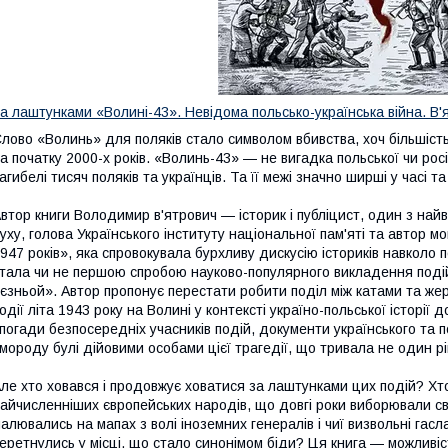
а лаштунками «Волині-43». Невідома польсько-українська війна. В
лово «Волинь» для поляків стало символом вбивства, хоч більшість і
а початку 2000-х років. «Волинь-43» — не вигадка польської чи рос
агибелі тисяч поляків та українців. Та її межі значно ширші у часі та 
втор книги Володимир в'ятрович — історик і публіцист, один з най
уху, голова Українського інституту національної пам'яті та автор м
947 років», яка спровокувала бурхливу дискусію істориків навколо п
тала чи не першою спробою науково-популярного викладення подій,
єзньой». Автор пропонує перестати робити поділ між катами та же
одії літа 1943 року на Волині у контексті україно-польської історії д
погади безпосередніх учасників подій, документи українського та п
мороду булі дійовими особами цієї трагедії, що тривала не один рі
ле хто ховався і продовжує ховатися за лаштунками цих подій? Хто
айчисленніших європейських народів, що довгі роки виборювали св
алювались на мапах з волі іноземних генералів і чиї визвольні гас
еретнулись у місці, що стало синонімом біди? Ця книга — можливіс