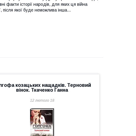
вні факти історії народів, для яких ця війна
, після якої буде неможлива інша...
лгофа козацьких нащадків. Терновий
вінок. Ткаченко Ганна
12 лютого 18