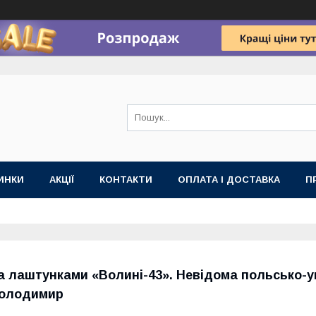
ИНКИ
АКЦІЇ
КОНТАКТИ
ОПЛАТА І ДОСТАВКА
П
а лаштунками «Волині-43». Невідома польсько-ук
олодимир