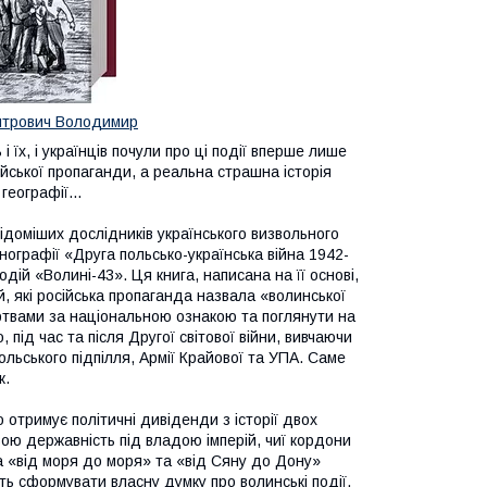
'ятрович Володимир
 їх, і українців почули про ці події вперше лише
ійської пропаганди, а реальна страшна історія
географії...
відоміших дослідників українського визвольного
онографії «Друга польсько-українська війна 1942-
одій «Волині-43». Ця книга, написана на її основі,
 які російська пропаганда назвала «волинської
ртвами за національною ознакою та поглянути на
о, під час та після Другої світової війни, вивчаючи
ольського підпілля, Армії Крайової та УПА. Саме
к.
 отримує політичні дивіденди з історії двох
ою державність під владою імперій, чиї кордони
ла «від моря до моря» та «від Сяну до Дону»
ть сформувати власну думку про волинські події,