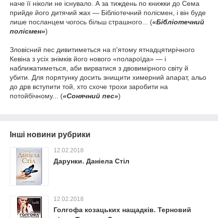
наче її ніколи не існувало. А за тиждень по книжки до Сема
прийде його дитячий жах — Бібліотечний полісмен, і він буде
лише посланцем чогось більш страшного... (
«Бібліотечний
полісмен»
)
Зловісний пес дивитиметься на п'ятому ятнадцятирічного
Кевіна з усіх знімків його нового «полароїда» — і
наближатиметься, аби вирватися з двовимірного світу й
убити. Для порятунку досить знищити химерний апарат, альо
до дрв вступити той, хто схоче трохи заробити на
потойбічному... (
«Сонячний пес»
)
Інші новини рубрики
12.02.2018
Дарунки. Даніела Стіл
12.02.2018
Голгофа козацьких нащадків. Терновий