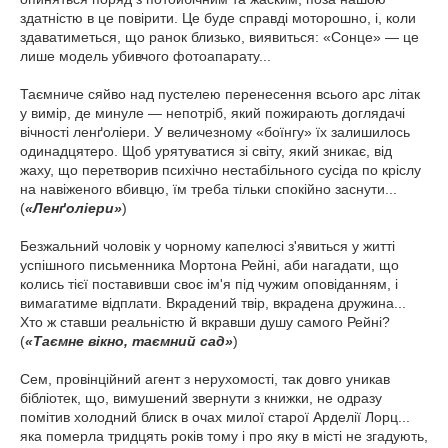
здатністю в це повірити. Це буде справді моторошно, і, коли
здаватиметься, що ранок близько, виявиться: «Сонце» — це
лише модель убивчого фотоапарату...
Таємниче сяйво над пустелею перенесення всього арс літак
у вимір, де минуле — непотріб, який пожирають доглядачі
вічності ленґоліери. У величезному «боїнгу» їх залишилось
одинадцятеро. Щоб урятуватися зі світу, який зникає, від
жаху, що перетворив психічно нестабільного сусіда по кріслу
на навіженого вбивцю, їм треба тільки спокійно заснути...
(
«Ленґоліери»
)
Безжальний чоловік у чорному капелюсі з'явиться у житті
успішного письменника Мортона Рейні, аби нагадати, що
колись тієї поставивши своє ім'я під чужим оповіданням, і
вимагатиме відплати. Вкрадений твір, вкрадена дружина...
Хто ж ставши реальністю й вкравши душу самого Рейні?
(
«Таємне вікно, таємний сад»
)
Сем, провінційний агент з нерухомості, так довго уникав
бібліотек, що, вимушений звернути з книжки, не одразу
помітив холодний блиск в очах милої старої Арделії Лорц...
яка померла тридцять років тому і про яку в місті не згадують,