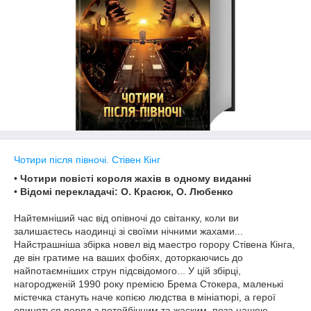
Чотири після півночі. Стівен Кінг
•
Чотири повісті короля жахів в одному виданні
•
Відомі перекладачі: О. Красюк, О. Любенко
Найтемніший час від опівночі до світанку, коли ви
залишаєтесь наодинці зі своїми нічними жахами...
Найстрашніша збірка новел від маестро горору Стівена Кінга,
де він гратиме на ваших фобіях, доторкаючись до
найпотаємніших струн підсвідомого... У цій збірці,
нагородженій 1990 року премією Брема Стокера, маленькі
містечка стануть наче копією людства в мініатюрі, а герої
опиняться поряд з потойбічним та жаским, поза нашою